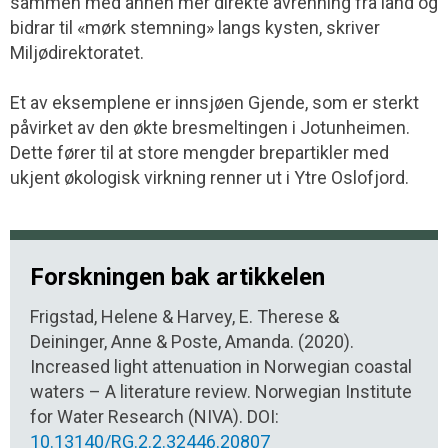
sammen med annen mer direkte avrenning fra land og
bidrar til «mørk stemning» langs kysten, skriver
Miljødirektoratet.
Et av eksemplene er innsjøen Gjende, som er sterkt
påvirket av den økte bresmeltingen i Jotunheimen.
Dette fører til at store mengder brepartikler med
ukjent økologisk virkning renner ut i Ytre Oslofjord.
Forskningen bak artikkelen
Frigstad, Helene & Harvey, E. Therese &
Deininger, Anne & Poste, Amanda. (2020).
Increased light attenuation in Norwegian coastal
waters – A literature review. Norwegian Institute
for Water Research (NIVA). DOI:
10.13140/RG.2.2.32446.20807