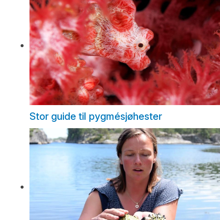
Stor guide til pygmésjøhester