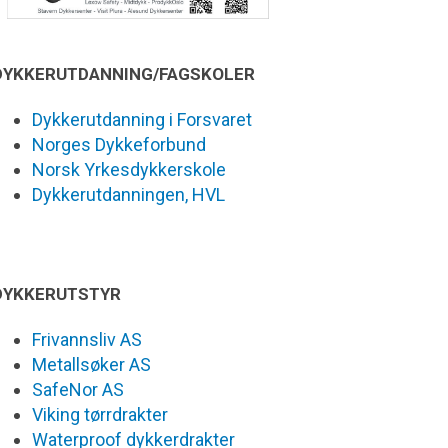
DYKKERUTDANNING/FAGSKOLER
Dykkerutdanning i Forsvaret
Norges Dykkeforbund
Norsk Yrkesdykkerskole
Dykkerutdanningen, HVL
DYKKERUTSTYR
Frivannsliv AS
Metallsøker AS
SafeNor AS
Viking tørrdrakter
Waterproof dykkerdrakter