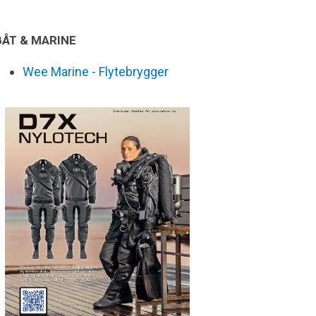
BÅT & MARINE
Wee Marine - Flytebrygger