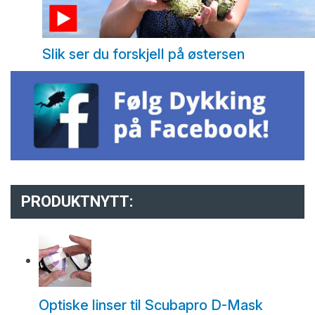
Slik ser du forskjell på østersen
PRODUKTNYTT:
Optiske linser til Scubapro D-Mask