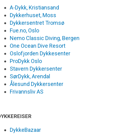
A-Dykk, Kristiansand
Dykkerhuset, Moss
Dykkersentret Tromsø
Fue.no, Oslo
Nemo Classic Diving, Bergen
One Ocean Dive Resort
Oslofjorden Dykkesenter
ProDykk Oslo
Stavern Dykkersenter
SørDykk, Arendal
Ålesund Dykkersenter
Frivannsliv AS
DYKKEREISER
DykkeBazaar