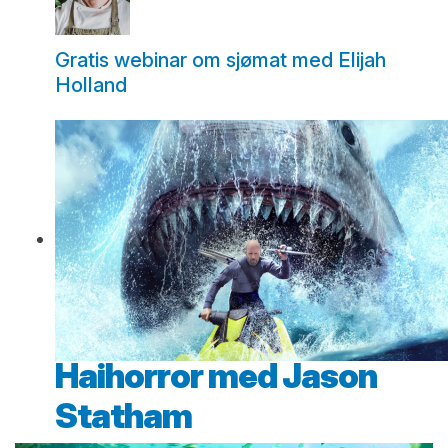
Gratis webinar om sjømat med Elijah
Holland
Haihorror med Jason
Statham