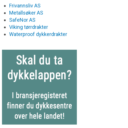
Frivannsliv AS
Metallsøker AS
SafeNor AS
Viking tørrdrakter
Waterproof dykkerdrakter