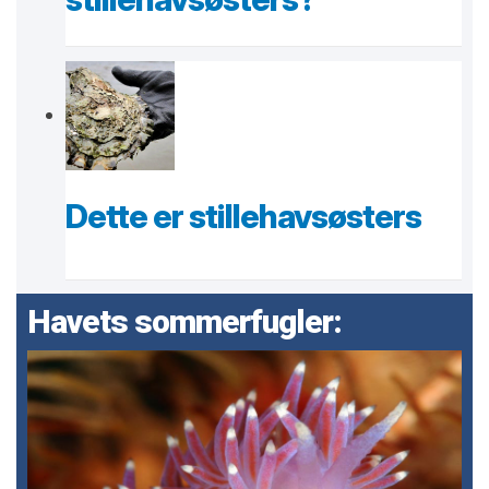
Dette er stillehavsøsters
Havets sommerfugler: