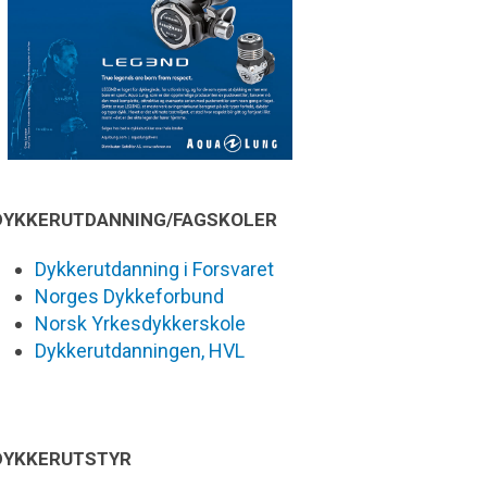
DYKKERUTDANNING/FAGSKOLER
Dykkerutdanning i Forsvaret
Norges Dykkeforbund
Norsk Yrkesdykkerskole
Dykkerutdanningen, HVL
DYKKERUTSTYR