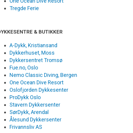
One Ocean Dive Resort
Tregde Ferie
DYKKESENTRE & BUTIKKER
A-Dykk, Kristiansand
Dykkerhuset, Moss
Dykkersentret Tromsø
Fue.no, Oslo
Nemo Classic Diving, Bergen
One Ocean Dive Resort
Oslofjorden Dykkesenter
ProDykk Oslo
Stavern Dykkersenter
SørDykk, Arendal
Ålesund Dykkersenter
Frivannsliv AS