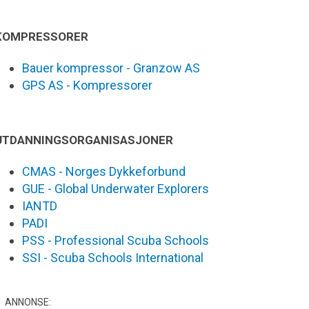
KOMPRESSORER
Bauer kompressor - Granzow AS
GPS AS - Kompressorer
UTDANNINGSORGANISASJONER
CMAS - Norges Dykkeforbund
GUE - Global Underwater Explorers
IANTD
PADI
PSS - Professional Scuba Schools
SSI - Scuba Schools International
ANNONSE: