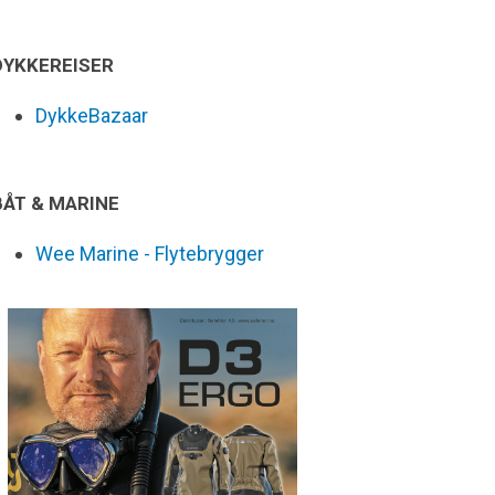
DYKKEREISER
DykkeBazaar
BÅT & MARINE
Wee Marine - Flytebrygger