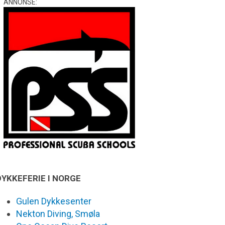
ANNONSE:
DYKKEFERIE I NORGE
Gulen Dykkesenter
Nekton Diving, Smøla