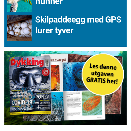
hunner
Skilpaddeegg med GPS
lurer tyver