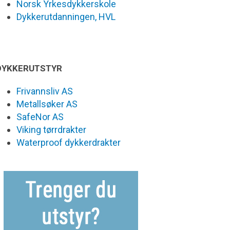
Norsk Yrkesdykkerskole
Dykkerutdanningen, HVL
DYKKERUTSTYR
Frivannsliv AS
Metallsøker AS
SafeNor AS
Viking tørrdrakter
Waterproof dykkerdrakter