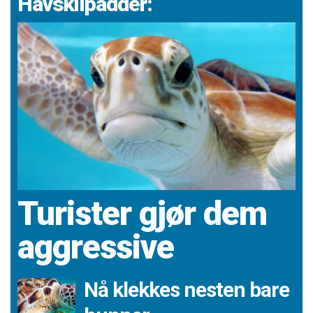
Havskilpadder:
Turister gjør dem
aggressive
Nå klekkes nesten bare