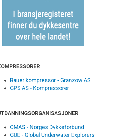
KOMPRESSORER
Bauer kompressor - Granzow AS
GPS AS - Kompressorer
UTDANNINGSORGANISASJONER
CMAS - Norges Dykkeforbund
GUE - Global Underwater Explorers