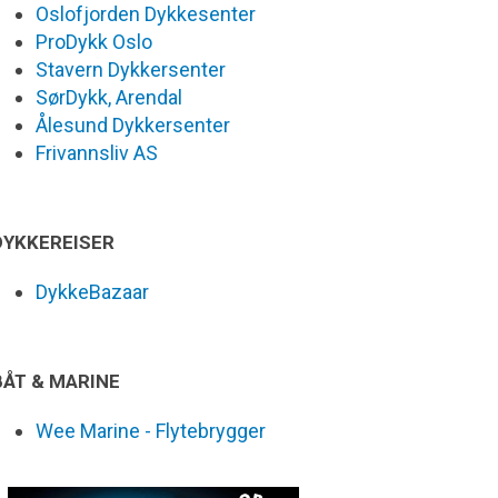
Oslofjorden Dykkesenter
ProDykk Oslo
Stavern Dykkersenter
SørDykk, Arendal
Ålesund Dykkersenter
Frivannsliv AS
DYKKEREISER
DykkeBazaar
BÅT & MARINE
Wee Marine - Flytebrygger