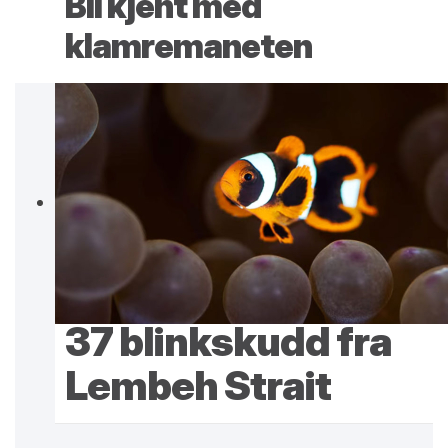
Bli kjent med
klamremaneten
37 blinkskudd fra
Lembeh Strait