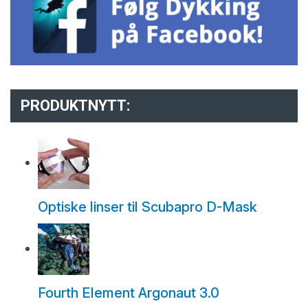
PRODUKTNYTT:
Optiske linser til Scubapro D-Mask
Fourth Element Argonaut 3.0