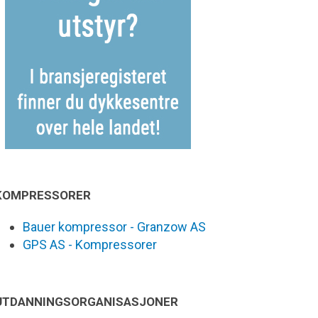
KOMPRESSORER
Bauer kompressor - Granzow AS
GPS AS - Kompressorer
UTDANNINGSORGANISASJONER