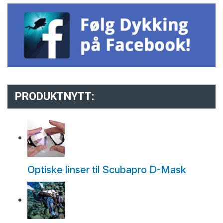
PRODUKTNYTT:
Optiske linser til Scubapro D-Mask