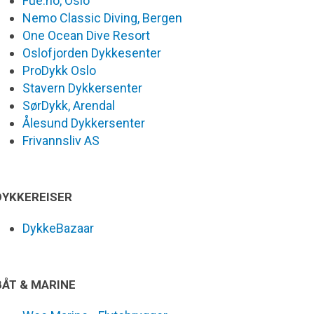
Fue.no, Oslo
Nemo Classic Diving, Bergen
One Ocean Dive Resort
Oslofjorden Dykkesenter
ProDykk Oslo
Stavern Dykkersenter
SørDykk, Arendal
Ålesund Dykkersenter
Frivannsliv AS
DYKKEREISER
DykkeBazaar
BÅT & MARINE