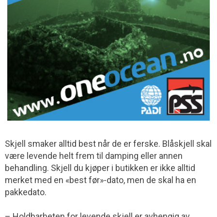
Skjell smaker alltid best når de er ferske. Blåskjell skal
være levende helt frem til damping eller annen
behandling. Skjell du kjøper i butikken er ikke alltid
merket med en «best før»-dato, men de skal ha en
pakkedato.
– Holdbarheten for levende skjell er avhengig av