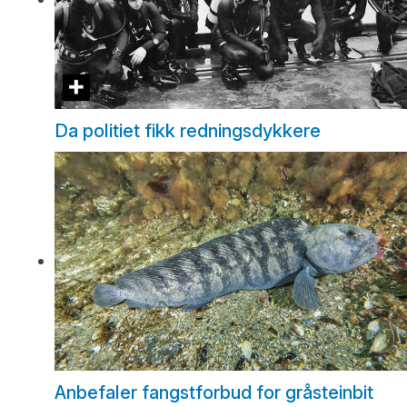
Da politiet fikk redningsdykkere
Anbefaler fangstforbud for gråsteinbit