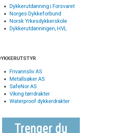
Dykkerutdanning i Forsvaret
Norges Dykkeforbund
Norsk Yrkesdykkerskole
Dykkerutdanningen, HVL
DYKKERUTSTYR
Frivannsliv AS
Metallsøker AS
SafeNor AS
Viking tørrdrakter
Waterproof dykkerdrakter