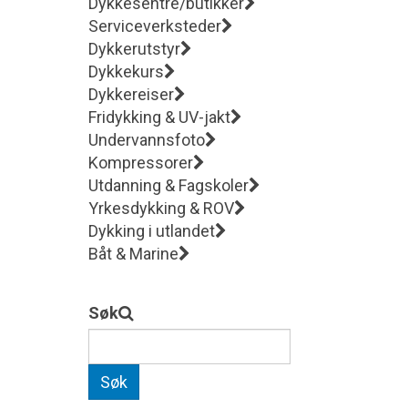
Dykkesentre/butikker
Serviceverksteder
Dykkerutstyr
Dykkekurs
Dykkereiser
Fridykking & UV-jakt
Undervannsfoto
Kompressorer
Utdanning & Fagskoler
Yrkesdykking & ROV
Dykking i utlandet
Båt & Marine
Søk
Søk