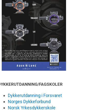
DYKKERUTDANNING/FAGSKOLER
Dykkerutdanning i Forsvaret
Norges Dykkeforbund
Norsk Yrkesdykkerskole