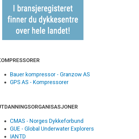
KOMPRESSORER
Bauer kompressor - Granzow AS
GPS AS - Kompressorer
UTDANNINGSORGANISASJONER
CMAS - Norges Dykkeforbund
GUE - Global Underwater Explorers
IANTD