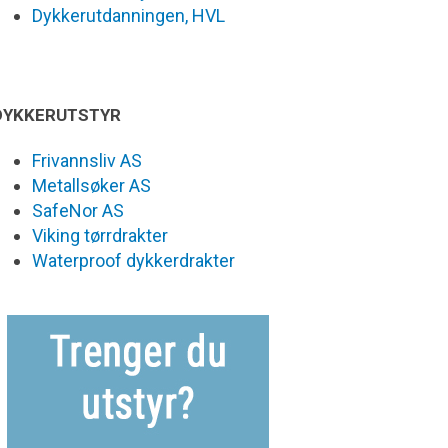
Dykkerutdanningen, HVL
DYKKERUTSTYR
Frivannsliv AS
Metallsøker AS
SafeNor AS
Viking tørrdrakter
Waterproof dykkerdrakter