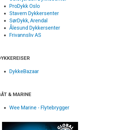
ProDykk Oslo
Stavern Dykkersenter
SørDykk, Arendal
Ålesund Dykkersenter
Frivannsliv AS
DYKKEREISER
DykkeBazaar
BÅT & MARINE
Wee Marine - Flytebrygger