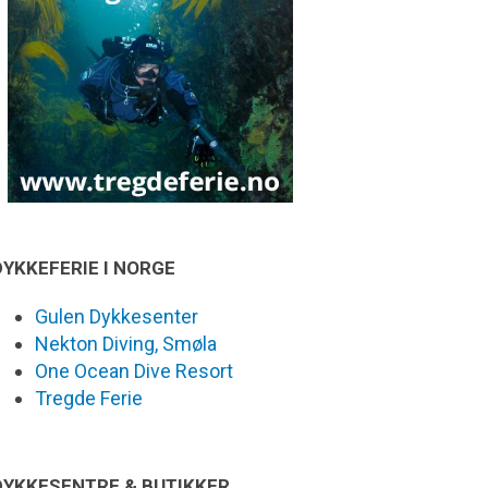
DYKKEFERIE I NORGE
Gulen Dykkesenter
Nekton Diving, Smøla
One Ocean Dive Resort
Tregde Ferie
DYKKESENTRE & BUTIKKER