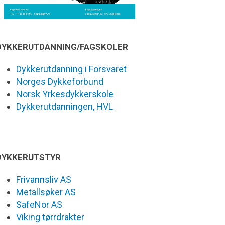
DYKKERUTDANNING/FAGSKOLER
Dykkerutdanning i Forsvaret
Norges Dykkeforbund
Norsk Yrkesdykkerskole
Dykkerutdanningen, HVL
DYKKERUTSTYR
Frivannsliv AS
Metallsøker AS
SafeNor AS
Viking tørrdrakter