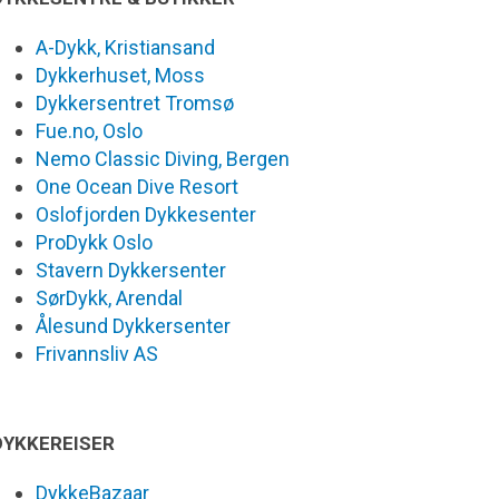
A-Dykk, Kristiansand
Dykkerhuset, Moss
Dykkersentret Tromsø
Fue.no, Oslo
Nemo Classic Diving, Bergen
One Ocean Dive Resort
Oslofjorden Dykkesenter
ProDykk Oslo
Stavern Dykkersenter
SørDykk, Arendal
Ålesund Dykkersenter
Frivannsliv AS
DYKKEREISER
DykkeBazaar