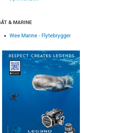
BÅT & MARINE
Wee Marine - Flytebrygger