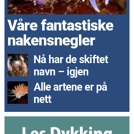
Våre fantastiske
nakensnegler
Nå har de skiftet
navn – igjen
Alle artene er på
nett