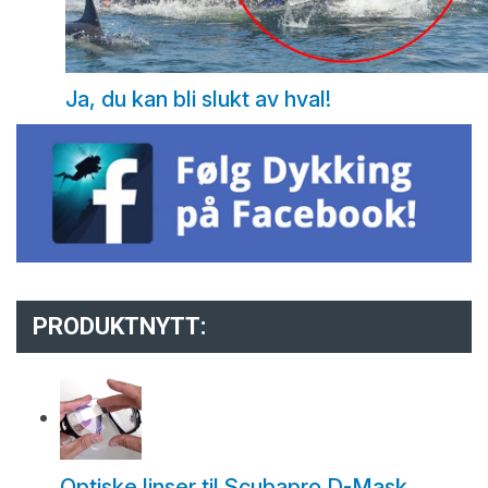
Ja, du kan bli slukt av hval!
PRODUKTNYTT:
Optiske linser til Scubapro D-Mask