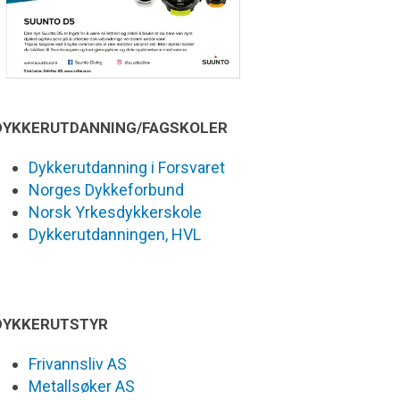
DYKKERUTDANNING/FAGSKOLER
Dykkerutdanning i Forsvaret
Norges Dykkeforbund
Norsk Yrkesdykkerskole
Dykkerutdanningen, HVL
DYKKERUTSTYR
Frivannsliv AS
Metallsøker AS