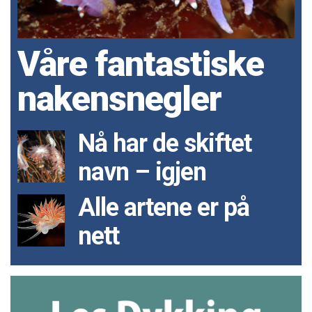
Våre fantastiske
nakensnegler
Nå har de skiftet
navn – igjen
Alle artene er på
nett