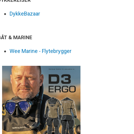
DYKKEREISER
DykkeBazaar
BÅT & MARINE
Wee Marine - Flytebrygger