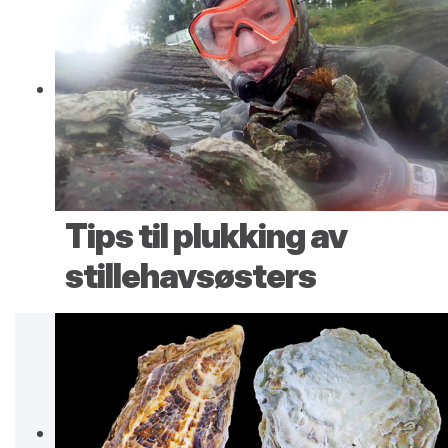
Tips til plukking av
stillehavsøsters