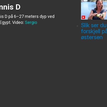
nnis D
nnis D på 6–27 meters dyp ved
Egypt.
Video:
Sergio
Slik ser du
forskjell p
østersen