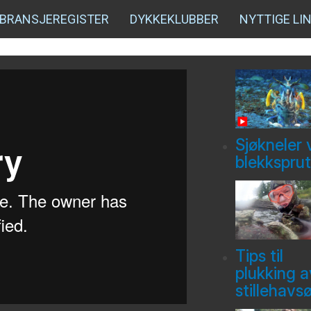
BRANSJEREGISTER
DYKKEKLUBBER
NYTTIGE LI
Sjøkneler 
blekksprut
Tips til
plukking a
stillehavs