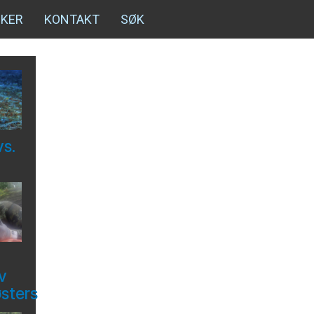
NKER
KONTAKT
SØK
vs.
v
østers