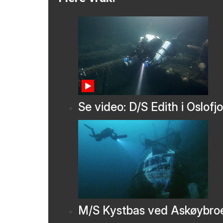
Se video: D/S Edith i Oslofj
M/S Kystbas ved Askøybro