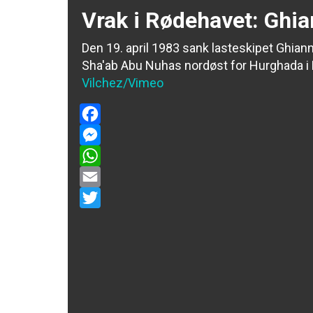
Vrak i Rødehavet: Ghia
Den 19. april 1983 sank lasteskipet Ghia
Sha'ab Abu Nuhas nordøst for Hurghada i 
Vilchez/Vimeo
Facebook
Messenger
WhatsApp
Email
Twitter