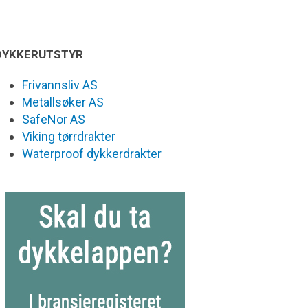
DYKKERUTSTYR
Frivannsliv AS
Metallsøker AS
SafeNor AS
Viking tørrdrakter
Waterproof dykkerdrakter