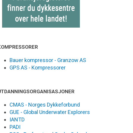
KOMPRESSORER
Bauer kompressor - Granzow AS
GPS AS - Kompressorer
UTDANNINGSORGANISASJONER
CMAS - Norges Dykkeforbund
GUE - Global Underwater Explorers
IANTD
PADI