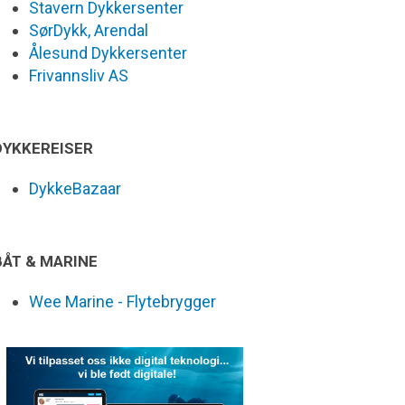
Stavern Dykkersenter
SørDykk, Arendal
Ålesund Dykkersenter
Frivannsliv AS
DYKKEREISER
DykkeBazaar
BÅT & MARINE
Wee Marine - Flytebrygger