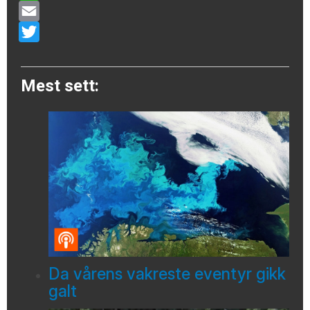
WhatsApp
Email
Twitter
Mest sett:
Da vårens vakreste eventyr gikk
galt