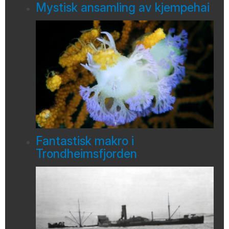
Mystisk ansamling av kjempehai
Fantastisk makro i
Trondheimsfjorden