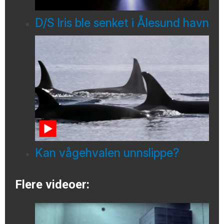
D/S Iris ble senket i Ålesund havn
Kan vågehvalen unnslippe?
Flere videoer: