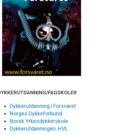
DYKKERUTDANNING/FAGSKOLER
Dykkerutdanning i Forsvaret
Norges Dykkeforbund
Norsk Yrkesdykkerskole
Dykkerutdanningen, HVL