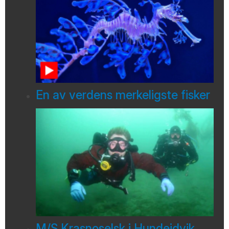
En av verdens merkeligste fisker
M/S Krasnoselsk i Hundeidvik