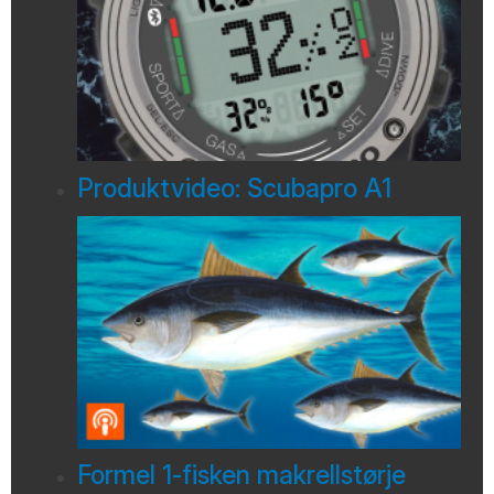
Produktvideo: Scubapro A1
Formel 1-fisken makrellstørje