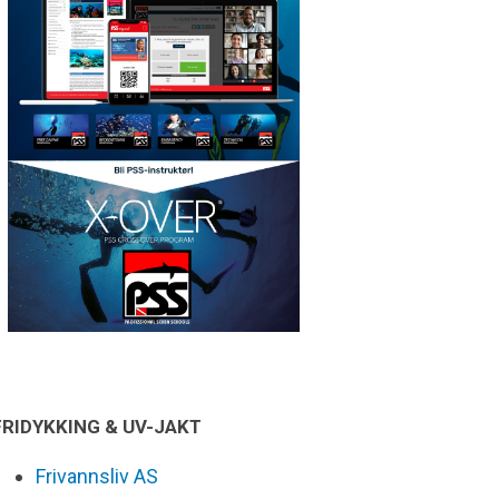
FRIDYKKING & UV-JAKT
Frivannsliv AS