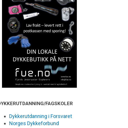
DYKKERUTDANNING/FAGSKOLER
Dykkerutdanning i Forsvaret
Norges Dykkeforbund