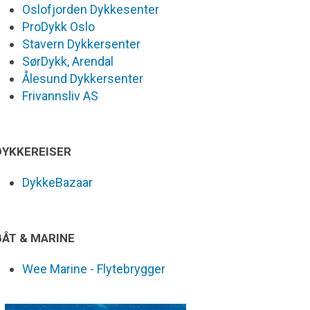
Oslofjorden Dykkesenter
ProDykk Oslo
Stavern Dykkersenter
SørDykk, Arendal
Ålesund Dykkersenter
Frivannsliv AS
DYKKEREISER
DykkeBazaar
BÅT & MARINE
Wee Marine - Flytebrygger