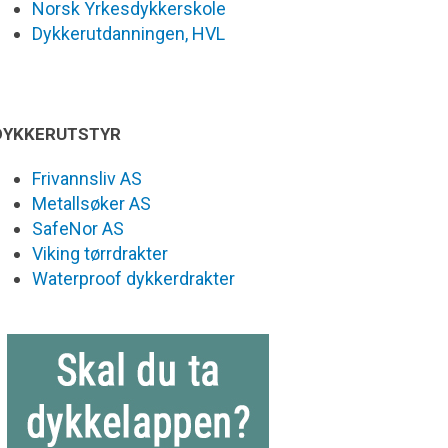
Norsk Yrkesdykkerskole
Dykkerutdanningen, HVL
DYKKERUTSTYR
Frivannsliv AS
Metallsøker AS
SafeNor AS
Viking tørrdrakter
Waterproof dykkerdrakter