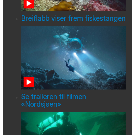
Breiflabb viser frem fiskestangen
Se traileren til filmen
«Nordsjøen»