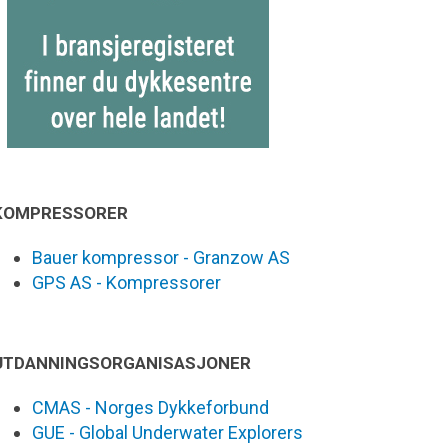
KOMPRESSORER
Bauer kompressor - Granzow AS
GPS AS - Kompressorer
UTDANNINGSORGANISASJONER
CMAS - Norges Dykkeforbund
GUE - Global Underwater Explorers