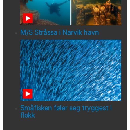
M/S Stråssa i Narvik havn
Småfisken føler seg tryggest i
flokk