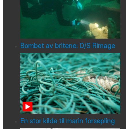
Bombet av britene: D/S Rimage
En stor kilde til marin forsøpling