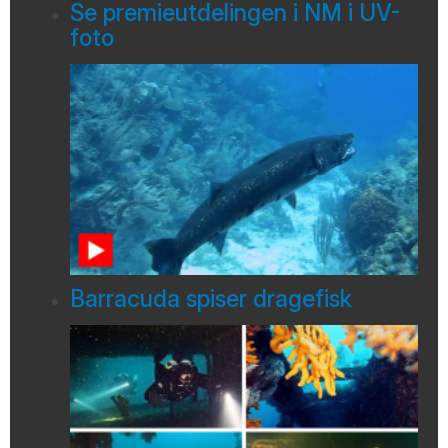
Se premieutdelingen i NM i UV-
foto
Barracuda spiser dragefisk