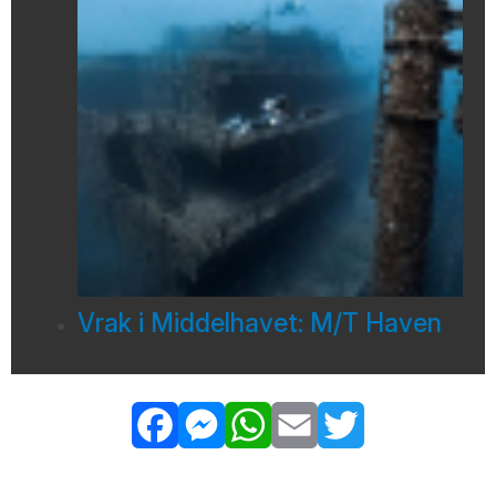
Vrak i Middelhavet: M/T Haven
Facebook
Messenger
WhatsApp
Email
Twitter