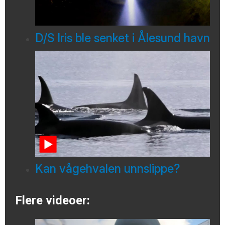
D/S Iris ble senket i Ålesund havn
Kan vågehvalen unnslippe?
Flere videoer: