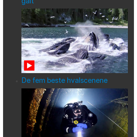
galt
De fem beste hvalscenene