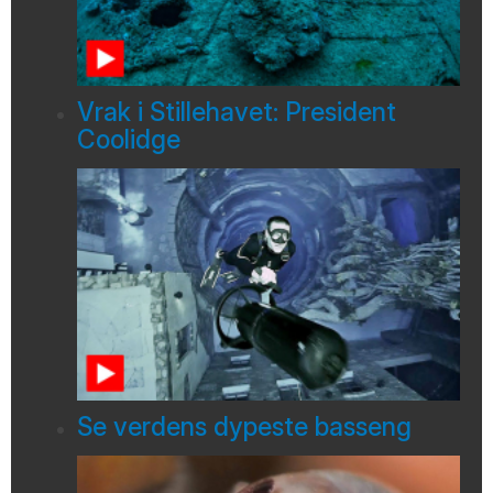
Vrak i Stillehavet: President
Coolidge
Se verdens dypeste basseng