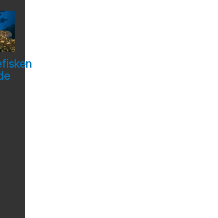
efisken
de