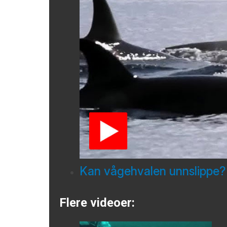
Kan vågehvalen unnslippe?
Flere videoer: