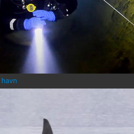
d havn