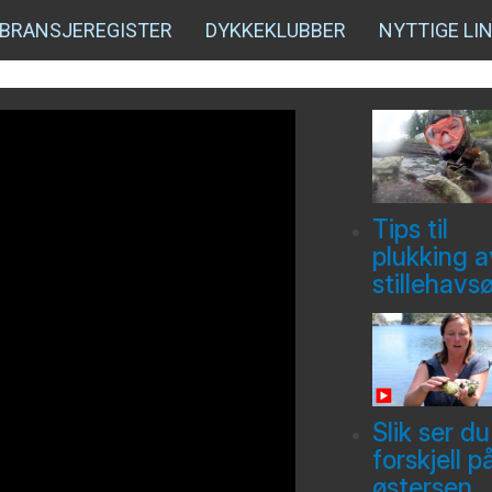
BRANSJEREGISTER
DYKKEKLUBBER
NYTTIGE LI
Tips til
plukking a
stillehavs
Slik ser du
forskjell p
østersen