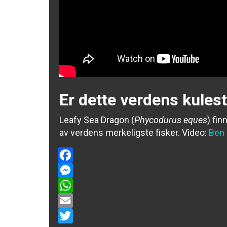
Er dette verdens kulest
Leafy Sea Dragon (
Phycodurus eques
) fin
av verdens merkeligste fisker.
Video:
Ben
Facebook
Messenger
WhatsApp
Email