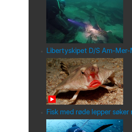
Libertyskipet D/S Am-Mer
Fisk med røde lepper søker