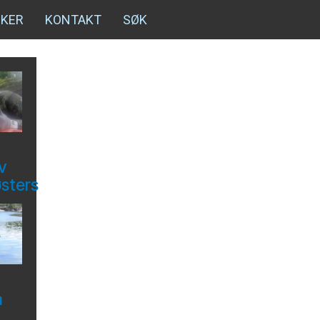
NKER
KONTAKT
SØK
v
østers
å