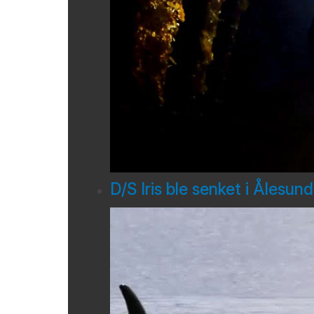
D/S Iris ble senket i Ålesun