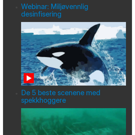
Webinar: Miljøvennlig
desinfisering
De 5 beste scenene med
spekkhoggere