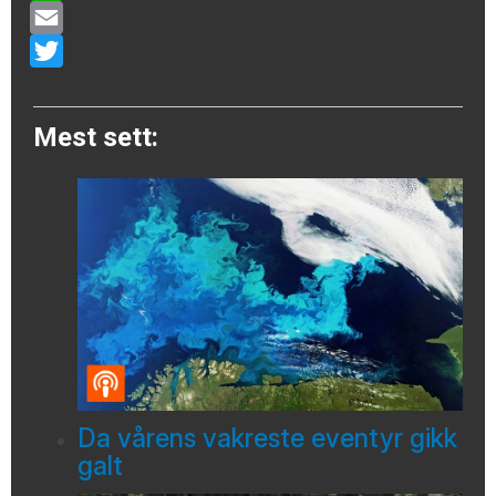
WhatsApp
Email
Twitter
Mest sett:
Da vårens vakreste eventyr gikk
galt