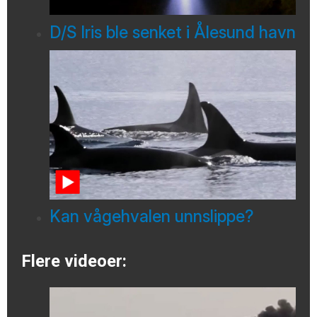
D/S Iris ble senket i Ålesund havn
Kan vågehvalen unnslippe?
Flere videoer: