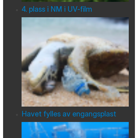
4. plass i NM i UV-film
Havet fylles av engangsplast