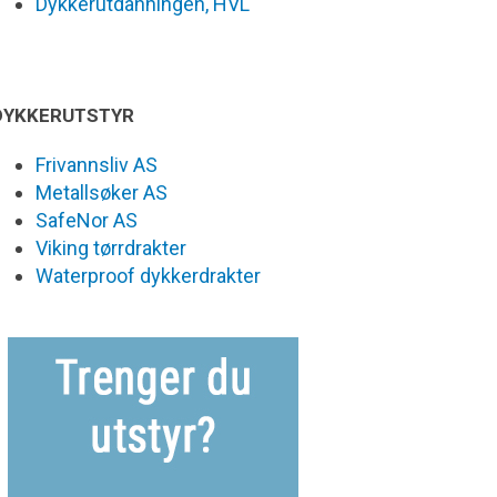
Dykkerutdanningen, HVL
DYKKERUTSTYR
Frivannsliv AS
Metallsøker AS
SafeNor AS
Viking tørrdrakter
Waterproof dykkerdrakter