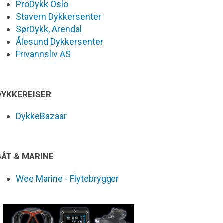
ProDykk Oslo
Stavern Dykkersenter
SørDykk, Arendal
Ålesund Dykkersenter
Frivannsliv AS
DYKKEREISER
DykkeBazaar
BÅT & MARINE
Wee Marine - Flytebrygger