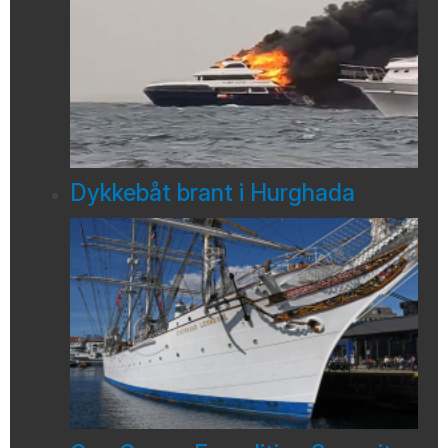
Dykkebåt brant i Hurghada