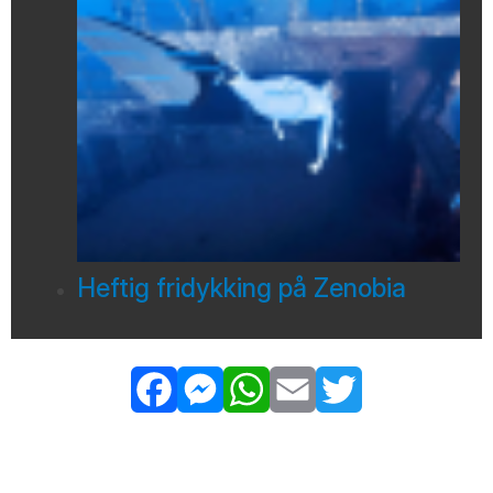
Heftig fridykking på Zenobia
Facebook
Messenger
WhatsApp
Email
Twitter