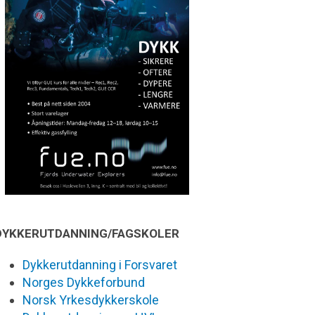
DYKKERUTDANNING/FAGSKOLER
Dykkerutdanning i Forsvaret
Norges Dykkeforbund
Norsk Yrkesdykkerskole