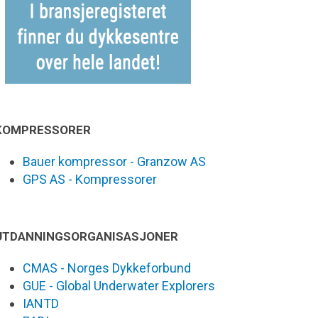
KOMPRESSORER
Bauer kompressor - Granzow AS
GPS AS - Kompressorer
UTDANNINGSORGANISASJONER
CMAS - Norges Dykkeforbund
GUE - Global Underwater Explorers
IANTD