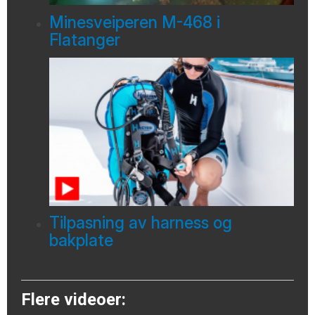
Minesveiperen M-468 i
Flatanger
Tilpasning av harness og
bakplate
Flere videoer: