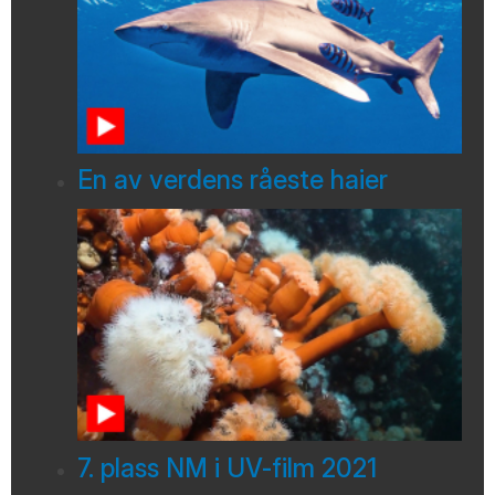
En av verdens råeste haier
7. plass NM i UV-film 2021