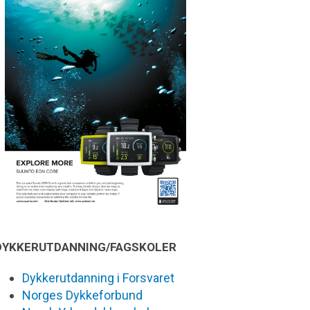
DYKKERUTDANNING/FAGSKOLER
Dykkerutdanning i Forsvaret
Norges Dykkeforbund