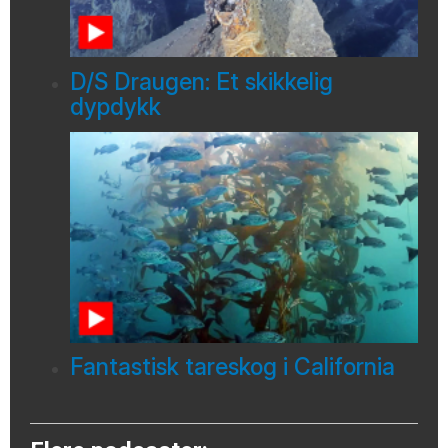
D/S Draugen: Et skikkelig
dypdykk
Fantastisk tareskog i California