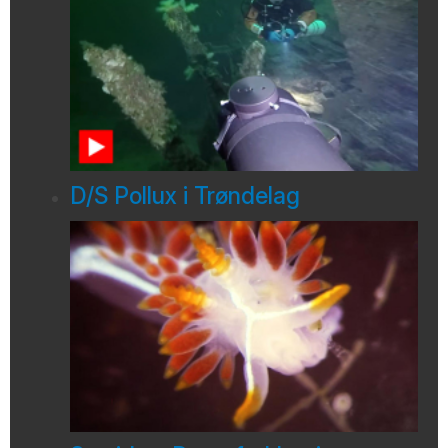
D/S Pollux i Trøndelag