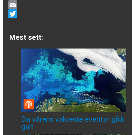
WhatsApp
Email
Twitter
Mest sett:
Da vårens vakreste eventyr gikk
galt