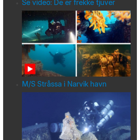
Se video: De er frekke tjuver
M/S Stråssa i Narvik havn