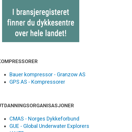
KOMPRESSORER
Bauer kompressor - Granzow AS
GPS AS - Kompressorer
UTDANNINGSORGANISASJONER
CMAS - Norges Dykkeforbund
GUE - Global Underwater Explorers