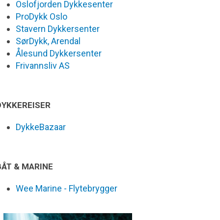
Oslofjorden Dykkesenter
ProDykk Oslo
Stavern Dykkersenter
SørDykk, Arendal
Ålesund Dykkersenter
Frivannsliv AS
DYKKEREISER
DykkeBazaar
BÅT & MARINE
Wee Marine - Flytebrygger