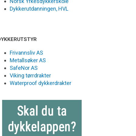
Norsk Yrkesdykkerskole
Dykkerutdanningen, HVL
DYKKERUTSTYR
Frivannsliv AS
Metallsøker AS
SafeNor AS
Viking tørrdrakter
Waterproof dykkerdrakter