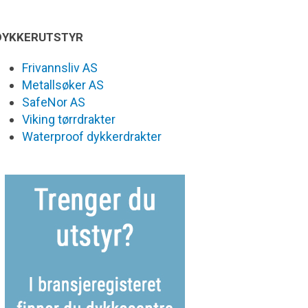
DYKKERUTSTYR
Frivannsliv AS
Metallsøker AS
SafeNor AS
Viking tørrdrakter
Waterproof dykkerdrakter