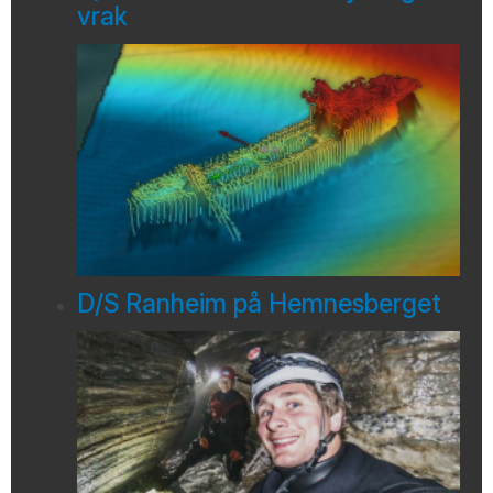
vrak
D/S Ranheim på Hemnesberget