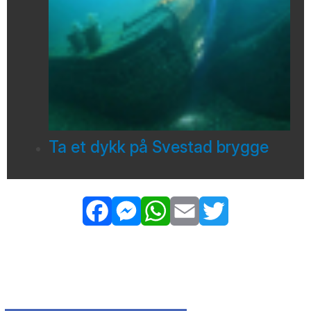
Ta et dykk på Svestad brygge
Facebook
Messenger
WhatsApp
Email
Twitter