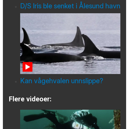
D/S Iris ble senket i Ålesund havn
Kan vågehvalen unnslippe?
Flere videoer: