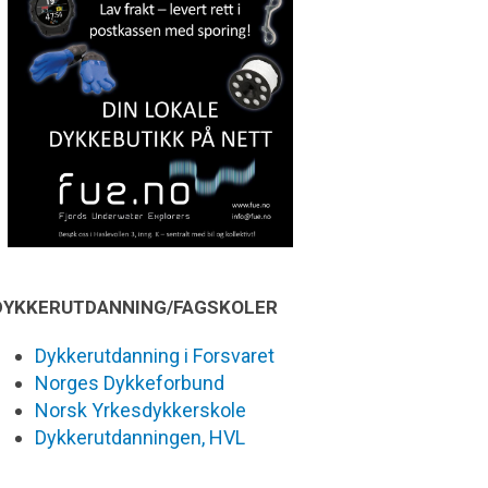
DYKKERUTDANNING/FAGSKOLER
Dykkerutdanning i Forsvaret
Norges Dykkeforbund
Norsk Yrkesdykkerskole
Dykkerutdanningen, HVL