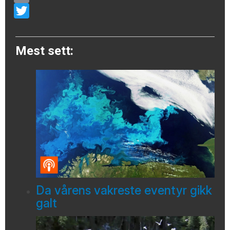
Email
Twitter
Mest sett:
Da vårens vakreste eventyr gikk
galt