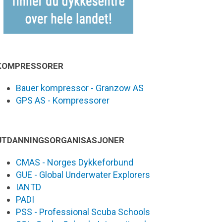
KOMPRESSORER
Bauer kompressor - Granzow AS
GPS AS - Kompressorer
UTDANNINGSORGANISASJONER
CMAS - Norges Dykkeforbund
GUE - Global Underwater Explorers
IANTD
PADI
PSS - Professional Scuba Schools