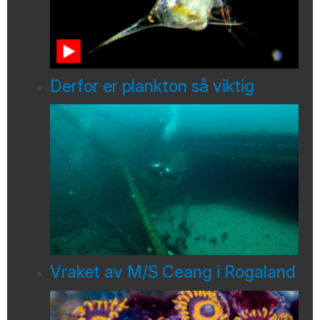
Derfor er plankton så viktig
Vraket av M/S Ceang i Rogaland