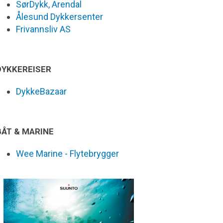
SørDykk, Arendal
Ålesund Dykkersenter
Frivannsliv AS
DYKKEREISER
DykkeBazaar
BÅT & MARINE
Wee Marine - Flytebrygger