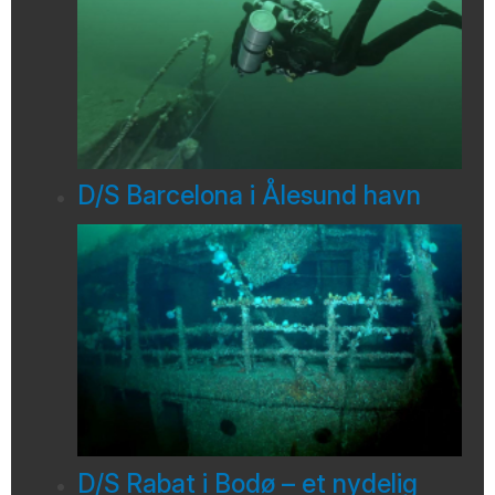
D/S Barcelona i Ålesund havn
D/S Rabat i Bodø – et nydelig