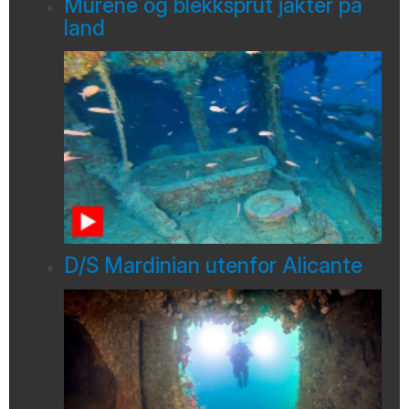
Murene og blekksprut jakter på
land
D/S Mardinian utenfor Alicante