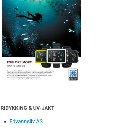
FRIDYKKING & UV-JAKT
Frivannsliv AS