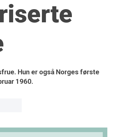
riserte
e
sfrue. Hun er også Norges første
bruar 1960.