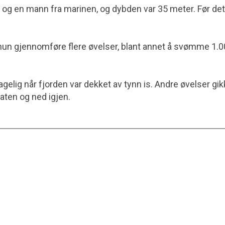
n og en mann fra marinen, og dybden var 35 meter. Før d
un gjennomføre flere øvelser, blant annet å svømme 1.00
age­lig når fjorden var dekket av tynn is. Andre øvelser g
aten og ned igjen.