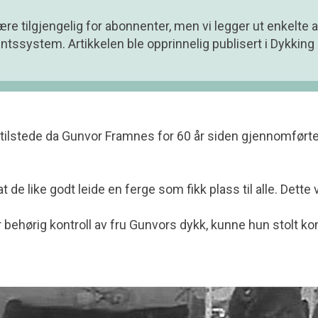
ære tilgjengelig for abonnenter, men vi legger ut enkelte ar
ssystem. Artikkelen ble opprinnelig publisert i Dykking
 tilstede da Gunvor Framnes for 60 år siden gjennomført
 de like godt leide en ferge som fikk plass til alle. Dette
r behørig kontroll av fru Gunvors dykk, kunne hun stolt k