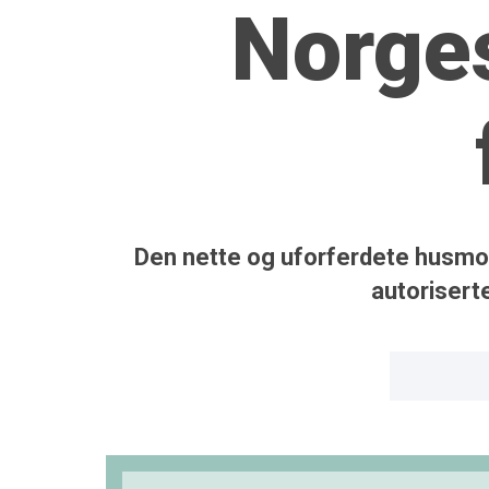
Norges
Den nette og uforferdete husmor
autorisert