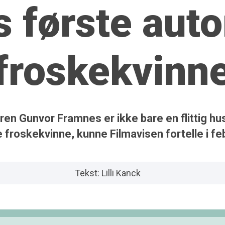
 første auto
froskekvinn
en Gunvor Framnes er ikke bare en flittig hu
e froskekvinne, kunne Filmavisen fortelle i fe
Tekst: Lilli Kanck