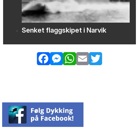
Senket flaggskipet i Narvik
Facebook
Messenger
WhatsApp
Email
Twitter