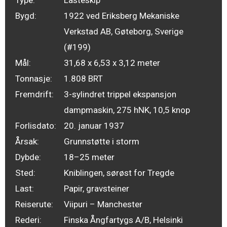
Bygd:
1922 ved Eriksberg Mekaniske
Verkstad AB, Gøteborg, Sverige
(#199)
Mål:
31,68 x 6,53 x 3,12 meter
Tonnasje:
1.808 BRT
Fremdrift:
3-sylindret trippel ekspansjon
dampmaskin, 275 hNK, 10,5 knop
Forlisdato:
20. januar 1937
Årsak:
Grunnstøtte i storm
Dybde:
18–25 meter
Sted:
Kniblingen, sørøst for Tregde
Last:
Papir, gravsteiner
Reiserute:
Viipuri – Manchester
Rederi:
Finska Ångfartygs A/B, Helsinki