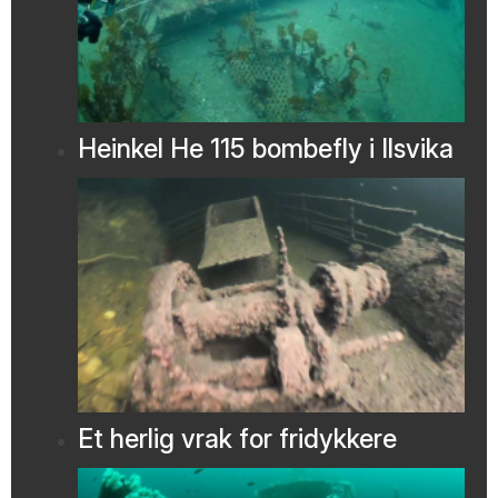
Heinkel He 115 bombefly i Ilsvika
Et herlig vrak for fridykkere