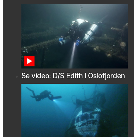
Se video: D/S Edith i Oslofjorden