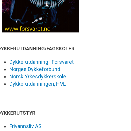
DYKKERUTDANNING/FAGSKOLER
Dykkerutdanning i Forsvaret
Norges Dykkeforbund
Norsk Yrkesdykkerskole
Dykkerutdanningen, HVL
DYKKERUTSTYR
Frivannsliv AS