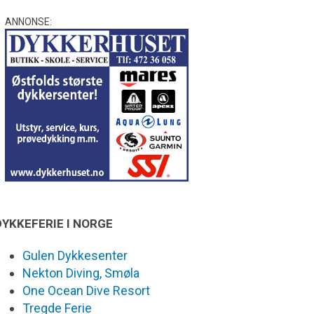
ANNONSE:
DYKKEFERIE I NORGE
Gulen Dykkesenter
Nekton Diving, Smøla
One Ocean Dive Resort
Tregde Ferie