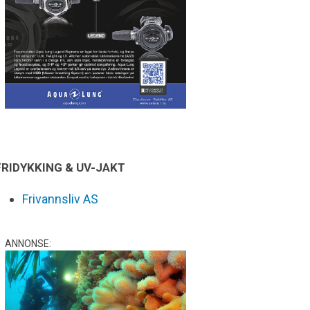
FRIDYKKING & UV-JAKT
Frivannsliv AS
ANNONSE: