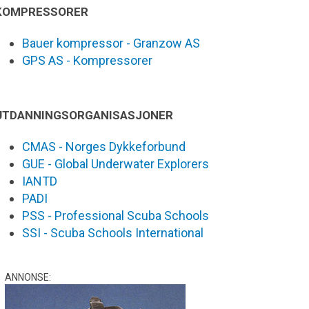
KOMPRESSORER
Bauer kompressor - Granzow AS
GPS AS - Kompressorer
UTDANNINGSORGANISASJONER
CMAS - Norges Dykkeforbund
GUE - Global Underwater Explorers
IANTD
PADI
PSS - Professional Scuba Schools
SSI - Scuba Schools International
ANNONSE: