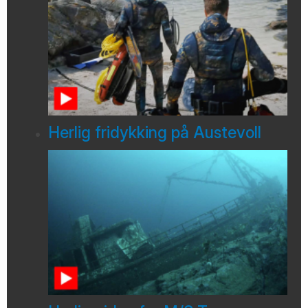
Herlig fridykking på Austevoll