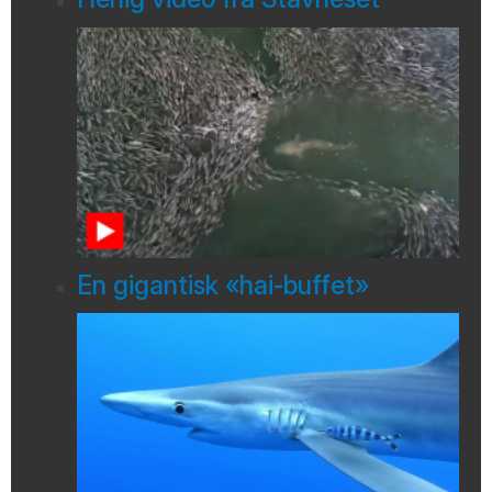
En gigantisk «hai-buffet»