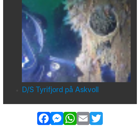
D/S Tyrifjord på Askvoll
Facebook
Messenger
WhatsApp
Email
Twitter