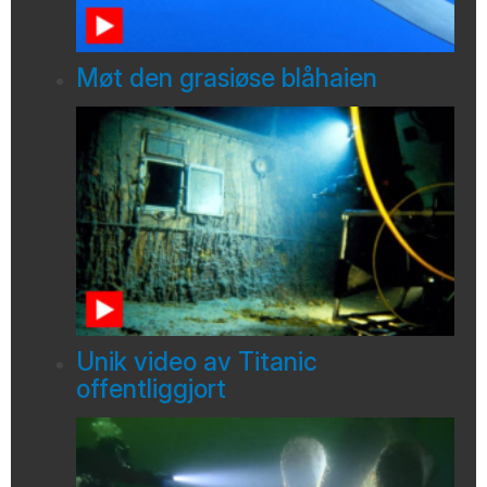
Møt den grasiøse blåhaien
Unik video av Titanic
offentliggjort