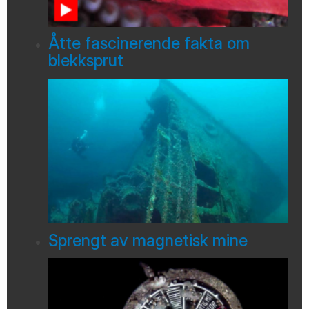
Åtte fascinerende fakta om
blekksprut
Sprengt av magnetisk mine