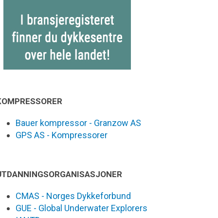
KOMPRESSORER
Bauer kompressor - Granzow AS
GPS AS - Kompressorer
UTDANNINGSORGANISASJONER
CMAS - Norges Dykkeforbund
GUE - Global Underwater Explorers