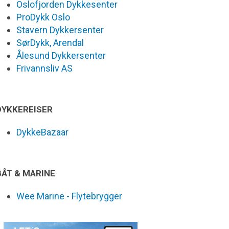
Oslofjorden Dykkesenter
ProDykk Oslo
Stavern Dykkersenter
SørDykk, Arendal
Ålesund Dykkersenter
Frivannsliv AS
DYKKEREISER
DykkeBazaar
BÅT & MARINE
Wee Marine - Flytebrygger