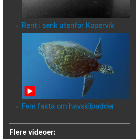
Rent i senk utenfor Kopervik
Fem fakta om havskilpadder
Flere videoer: