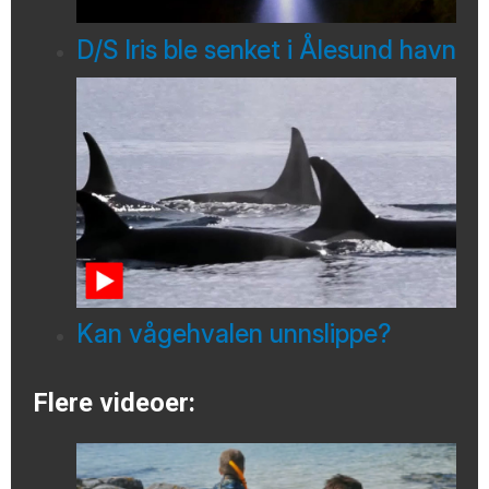
D/S Iris ble senket i Ålesund havn
Kan vågehvalen unnslippe?
Flere videoer: