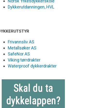
Norsk Yrkesdykkerskole
Dykkerutdanningen, HVL
DYKKERUTSTYR
Frivannsliv AS
Metallsøker AS
SafeNor AS
Viking tørrdrakter
Waterproof dykkerdrakter