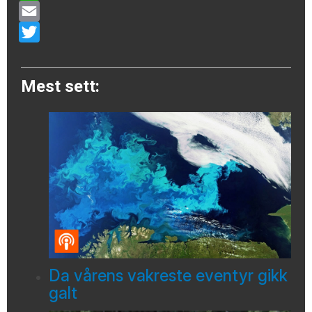
WhatsApp
Email
Twitter
Mest sett:
Da vårens vakreste eventyr gikk
galt