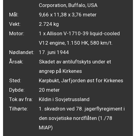
Corporation, Buffalo, USA
Mål:
9,66 x 11,38 x 3,76 meter
Vekt:
2.724 kg
Motor:
1 x Allison V-1710-39 liquid-cooled
V12 engine, 1.150 HK, 580 km/t.
Nødlandet:
17. juni 1944
Årsak:
Skadet av antiluftskyts under et
angrep på Kirkenes
Sted:
Karpbukt, Jarfjorden øst for Kirkenes
Dybde:
20 meter
Tok av fra:
Kildin i Sovjetrussland
Tilhørte:
1. skvadron ved 78. jagerflyregiment i
den sovjetiske nordflåten (1./78
MIAP)