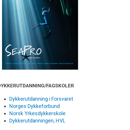
DYKKERUTDANNING/FAGSKOLER
Dykkerutdanning i Forsvaret
Norges Dykkeforbund
Norsk Yrkesdykkerskole
Dykkerutdanningen, HVL