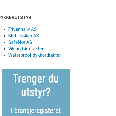
DYKKERUTSTYR
Frivannsliv AS
Metallsøker AS
SafeNor AS
Viking tørrdrakter
Waterproof dykkerdrakter