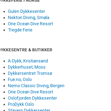
DYKKEFERIE I NORGE
Gulen Dykkesenter
Nekton Diving, Smøla
One Ocean Dive Resort
Tregde Ferie
DYKKESENTRE & BUTIKKER
A-Dykk, Kristiansand
Dykkerhuset, Moss
Dykkersentret Tromsø
Fue.no, Oslo
Nemo Classic Diving, Bergen
One Ocean Dive Resort
Oslofjorden Dykkesenter
ProDykk Oslo
Stavern Dykkersenter