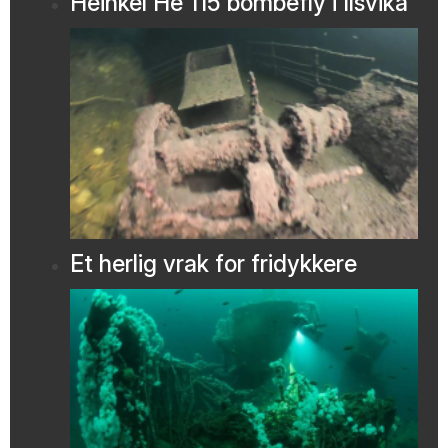
Heinkel He 115 bombefly i Ilsvika
Et herlig vrak for fridykkere