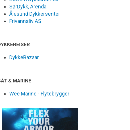
SørDykk, Arendal
Ålesund Dykkersenter
Frivannsliv AS
DYKKEREISER
DykkeBazaar
BÅT & MARINE
Wee Marine - Flytebrygger