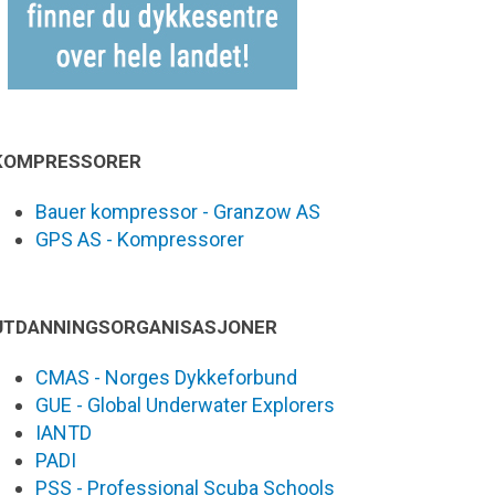
KOMPRESSORER
Bauer kompressor - Granzow AS
GPS AS - Kompressorer
UTDANNINGSORGANISASJONER
CMAS - Norges Dykkeforbund
GUE - Global Underwater Explorers
IANTD
PADI
PSS - Professional Scuba Schools