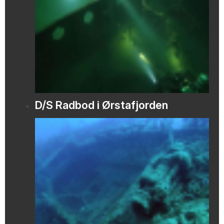
D/S Radbod i Ørstafjorden