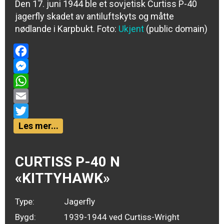
Den 17. juni 1944 ble et sovjetisk Curtiss P-40
jagerfly skadet av antiluftskyts og måtte
nødlande i Karpbukt. Foto:
Ukjent
(public domain)
Facebook
Messenger
WhatsApp
Email
Twitter
Les mer...
CURTISS P-40 N
«KITTYHAWK»
Type:
Jagerfly
Bygd:
1939-1944 ved Curtiss-Wright