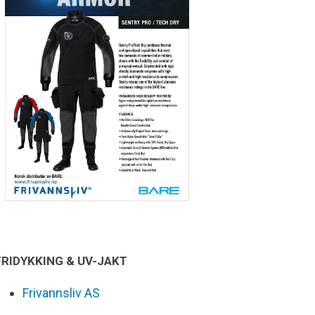
FRIDYKKING & UV-JAKT
Frivannsliv AS