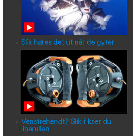
Slik høres det ut når de gyter
Venstrehendt? Slik fikser du
linerullen