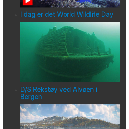
I dag er det World Wildlife Day
D/S Rekstøy ved Alvøen i
Bergen