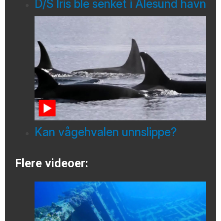
D/S Iris ble senket i Ålesund havn
Kan vågehvalen unnslippe?
Flere videoer: