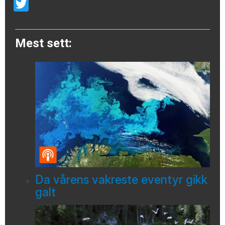
Email
Twitter
Mest sett:
Da vårens vakreste eventyr gikk
galt