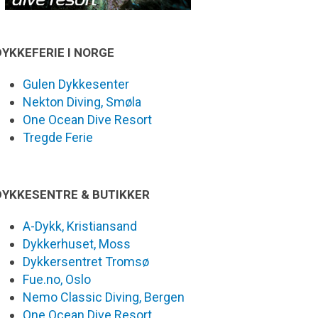
DYKKEFERIE I NORGE
Gulen Dykkesenter
Nekton Diving, Smøla
One Ocean Dive Resort
Tregde Ferie
DYKKESENTRE & BUTIKKER
A-Dykk, Kristiansand
Dykkerhuset, Moss
Dykkersentret Tromsø
Fue.no, Oslo
Nemo Classic Diving, Bergen
One Ocean Dive Resort