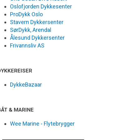
Oslofjorden Dykkesenter
ProDykk Oslo
Stavern Dykkersenter
SørDykk, Arendal
Ålesund Dykkersenter
Frivannsliv AS
DYKKEREISER
DykkeBazaar
BÅT & MARINE
Wee Marine - Flytebrygger