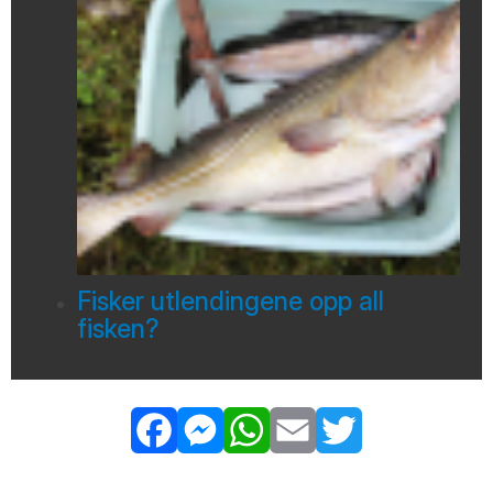
Fisker utlendingene opp all
fisken?
Facebook
Messenger
WhatsApp
Email
Twitter