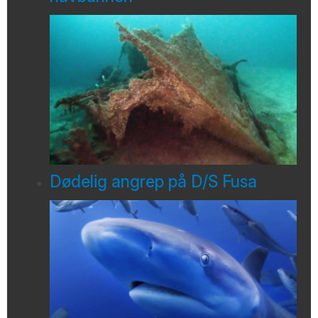
Dødelig angrep på D/S Fusa