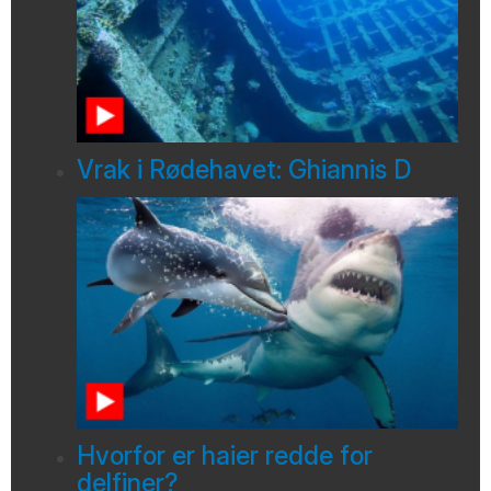
Vrak i Rødehavet: Ghiannis D
Hvorfor er haier redde for
delfiner?