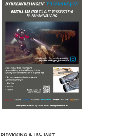
FRIDYKKING & UV-JAKT