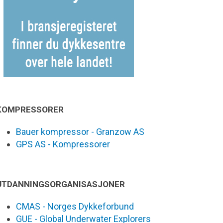
KOMPRESSORER
Bauer kompressor - Granzow AS
GPS AS - Kompressorer
UTDANNINGSORGANISASJONER
CMAS - Norges Dykkeforbund
GUE - Global Underwater Explorers