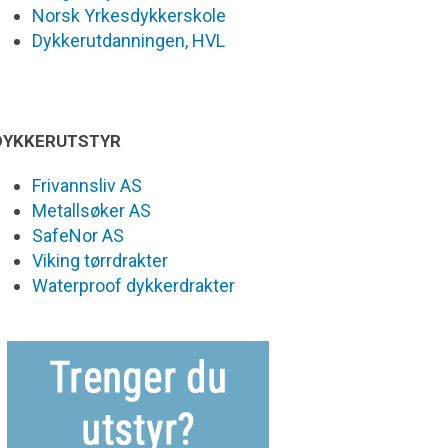
Norsk Yrkesdykkerskole
Dykkerutdanningen, HVL
DYKKERUTSTYR
Frivannsliv AS
Metallsøker AS
SafeNor AS
Viking tørrdrakter
Waterproof dykkerdrakter