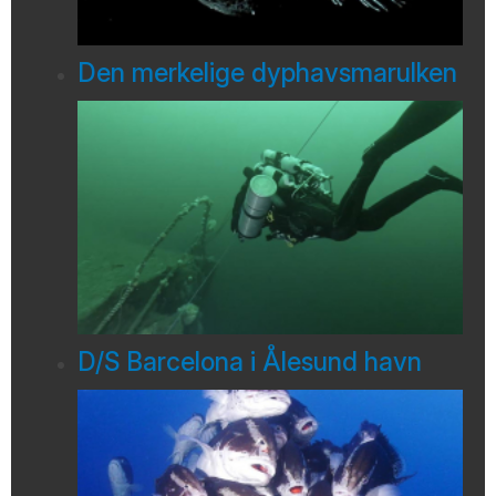
Den merkelige dyphavsmarulken
D/S Barcelona i Ålesund havn