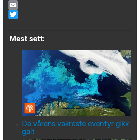
WhatsApp
Email
Twitter
Mest sett:
Da vårens vakreste eventyr gikk
galt