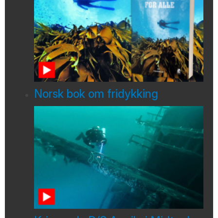
Norsk bok om fridykking