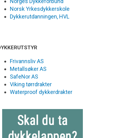
Norges Dykkeforbund
Norsk Yrkesdykkerskole
Dykkerutdanningen, HVL
DYKKERUTSTYR
Frivannsliv AS
Metallsøker AS
SafeNor AS
Viking tørrdrakter
Waterproof dykkerdrakter