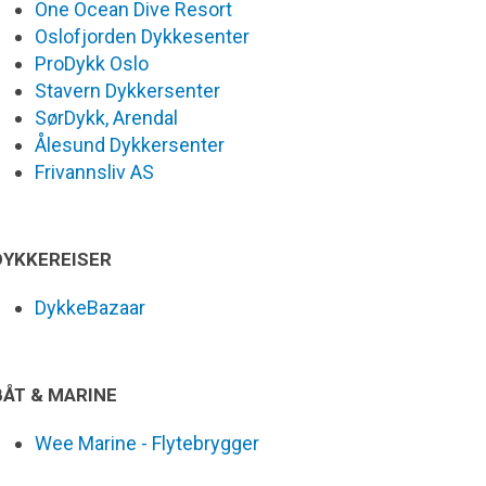
One Ocean Dive Resort
Oslofjorden Dykkesenter
ProDykk Oslo
Stavern Dykkersenter
SørDykk, Arendal
Ålesund Dykkersenter
Frivannsliv AS
DYKKEREISER
DykkeBazaar
BÅT & MARINE
Wee Marine - Flytebrygger