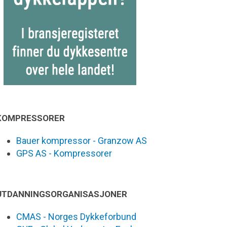
KOMPRESSORER
Bauer kompressor - Granzow AS
GPS AS - Kompressorer
UTDANNINGSORGANISASJONER
CMAS - Norges Dykkeforbund