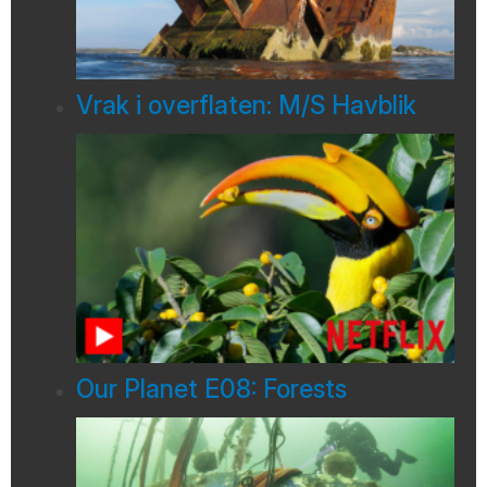
Vrak i overflaten: M/S Havblik
Our Planet E08: Forests