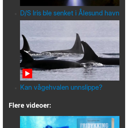
D/S Iris ble senket i Ålesund havn
Kan vågehvalen unnslippe?
Flere videoer: