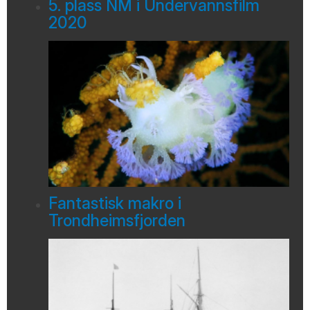
5. plass NM i Undervannsfilm
2020
Fantastisk makro i
Trondheimsfjorden