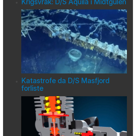
Krigsvrak: D/S Aquila i Midtgulen
Katastrofe da D/S Masfjord
forliste