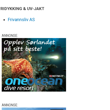
FRIDYKKING & UV-JAKT
Frivannsliv AS
ANNONSE:
ANNONSE: