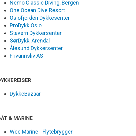
Nemo Classic Diving, Bergen
One Ocean Dive Resort
Oslofjorden Dykkesenter
ProDykk Oslo
Stavern Dykkersenter
SørDykk, Arendal
Ålesund Dykkersenter
Frivannsliv AS
DYKKEREISER
DykkeBazaar
BÅT & MARINE
Wee Marine - Flytebrygger