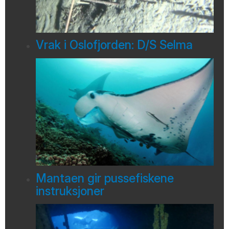
Vrak i Oslofjorden: D/S Selma
Mantaen gir pussefiskene
instruksjoner