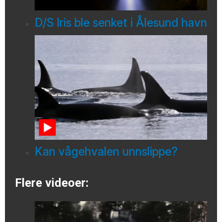
D/S Iris ble senket i Ålesund havn
Kan vågehvalen unnslippe?
Flere videoer: