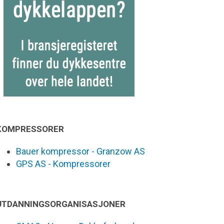
KOMPRESSORER
Bauer kompressor - Granzow AS
GPS AS - Kompressorer
UTDANNINGSORGANISASJONER