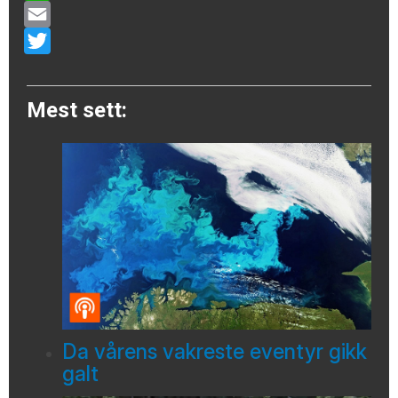
WhatsApp
Email
Twitter
Mest sett:
Da vårens vakreste eventyr gikk
galt