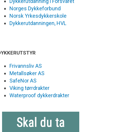
Dykkerutdanning i Forsvaret
Norges Dykkeforbund
Norsk Yrkesdykkerskole
Dykkerutdanningen, HVL
DYKKERUTSTYR
Frivannsliv AS
Metallsøker AS
SafeNor AS
Viking tørrdrakter
Waterproof dykkerdrakter