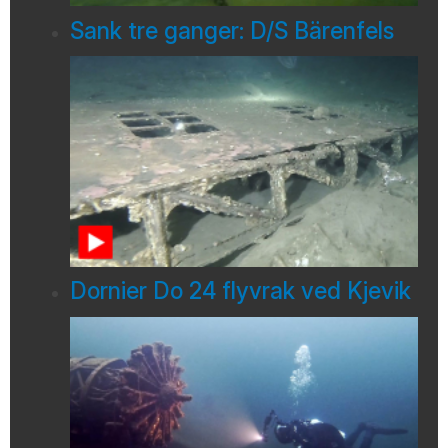
Sank tre ganger: D/S Bärenfels
Dornier Do 24 flyvrak ved Kjevik