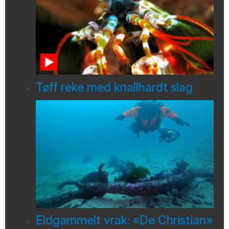
Tøff reke med knallhardt slag
Eldgammelt vrak: «De Christian»