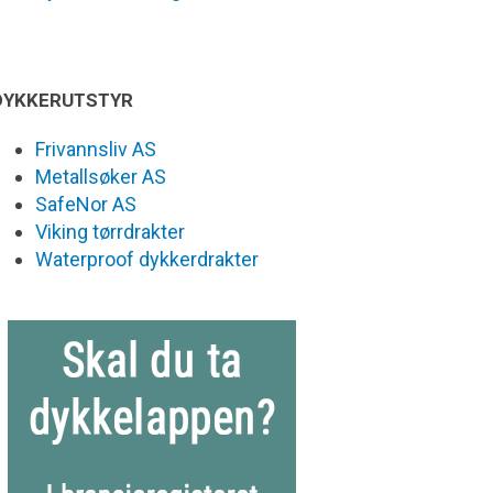
DYKKERUTSTYR
Frivannsliv AS
Metallsøker AS
SafeNor AS
Viking tørrdrakter
Waterproof dykkerdrakter