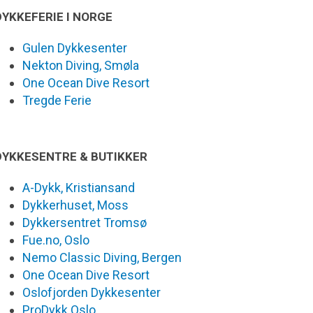
DYKKEFERIE I NORGE
Gulen Dykkesenter
Nekton Diving, Smøla
One Ocean Dive Resort
Tregde Ferie
DYKKESENTRE & BUTIKKER
A-Dykk, Kristiansand
Dykkerhuset, Moss
Dykkersentret Tromsø
Fue.no, Oslo
Nemo Classic Diving, Bergen
One Ocean Dive Resort
Oslofjorden Dykkesenter
ProDykk Oslo