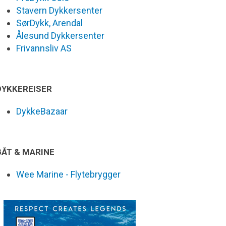
Stavern Dykkersenter
SørDykk, Arendal
Ålesund Dykkersenter
Frivannsliv AS
DYKKEREISER
DykkeBazaar
BÅT & MARINE
Wee Marine - Flytebrygger