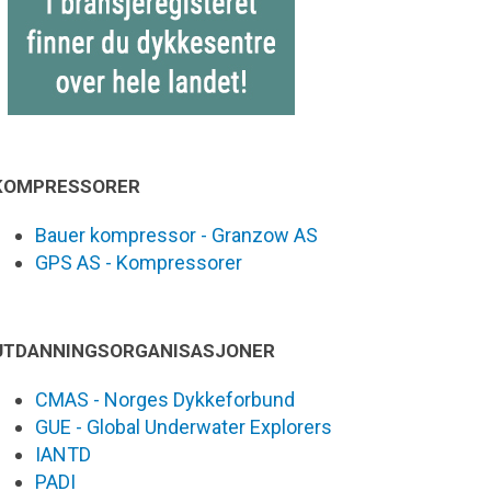
KOMPRESSORER
Bauer kompressor - Granzow AS
GPS AS - Kompressorer
UTDANNINGSORGANISASJONER
CMAS - Norges Dykkeforbund
GUE - Global Underwater Explorers
IANTD
PADI