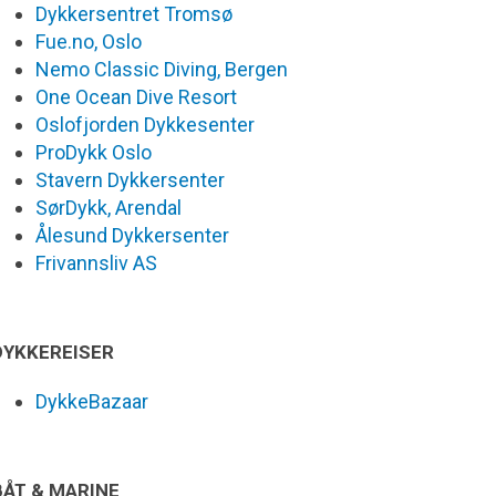
Dykkersentret Tromsø
Fue.no, Oslo
Nemo Classic Diving, Bergen
One Ocean Dive Resort
Oslofjorden Dykkesenter
ProDykk Oslo
Stavern Dykkersenter
SørDykk, Arendal
Ålesund Dykkersenter
Frivannsliv AS
DYKKEREISER
DykkeBazaar
BÅT & MARINE