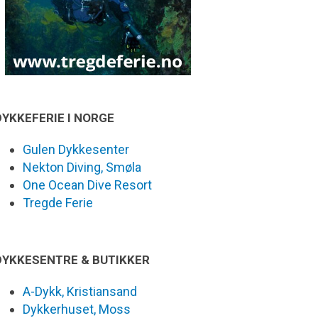
DYKKEFERIE I NORGE
Gulen Dykkesenter
Nekton Diving, Smøla
One Ocean Dive Resort
Tregde Ferie
DYKKESENTRE & BUTIKKER
A-Dykk, Kristiansand
Dykkerhuset, Moss