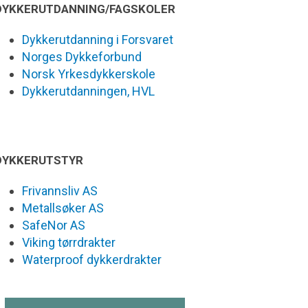
DYKKERUTDANNING/FAGSKOLER
Dykkerutdanning i Forsvaret
Norges Dykkeforbund
Norsk Yrkesdykkerskole
Dykkerutdanningen, HVL
DYKKERUTSTYR
Frivannsliv AS
Metallsøker AS
SafeNor AS
Viking tørrdrakter
Waterproof dykkerdrakter