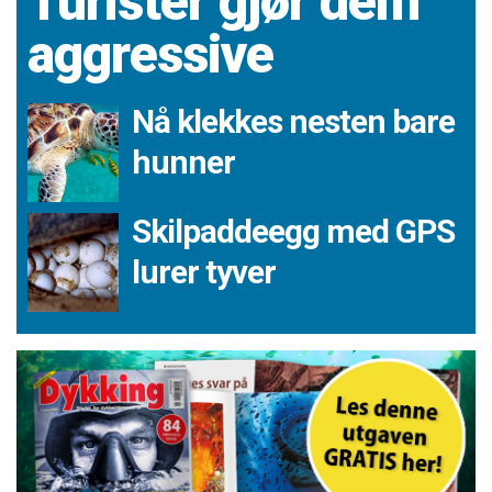
Turister gjør dem
aggressive
Nå klekkes nesten bare
hunner
Skilpaddeegg med GPS
lurer tyver