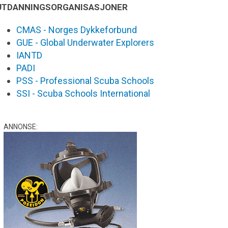
UTDANNINGSORGANISASJONER
CMAS - Norges Dykkeforbund
GUE - Global Underwater Explorers
IANTD
PADI
PSS - Professional Scuba Schools
SSI - Scuba Schools International
ANNONSE: