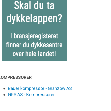
KOMPRESSORER
Bauer kompressor - Granzow AS
GPS AS - Kompressorer