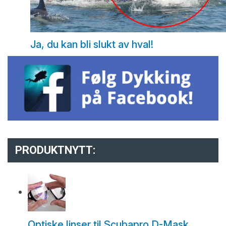
Ja, du kan bli slukt av hval!
PRODUKTNYTT:
Optiske linser til Scubapro D-Mask