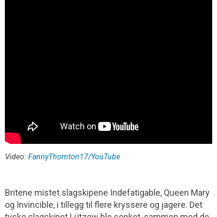
Video:
FannyThornton17/YouTube
Britene mistet slagskipene Indefatigable, Queen Mary
og Invincible, i tillegg til flere kryssere og jagere. Det
tyske slagskipet Lützow ble senket, sammen med de