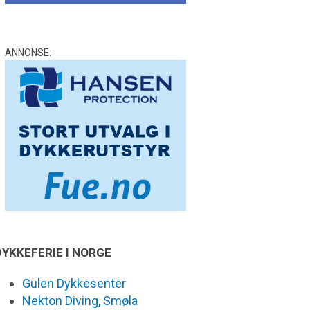
ANNONSE:
DYKKEFERIE I NORGE
Gulen Dykkesenter
Nekton Diving, Smøla