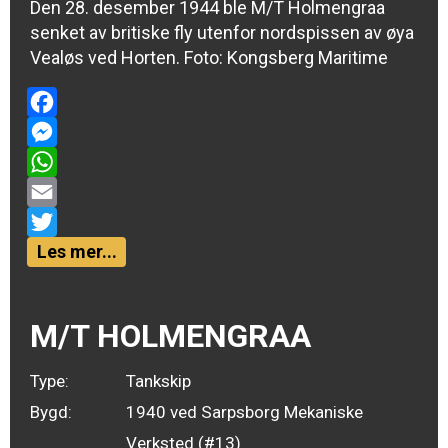
Den 28. desember 1944 ble M/T Holmengraa
senket av britiske fly utenfor nordspissen av øya
Vealøs ved Horten. Foto: Kongsberg Maritime
Facebook
Messenger
WhatsApp
Email
Twitter
Les mer...
M/T HOLMENGRAA
Type:
Tankskip
Bygd:
1940 ved Sarpsborg Mekaniske
Verksted (#13)