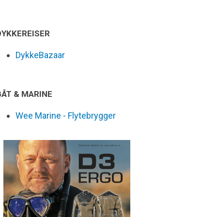
DYKKEREISER
DykkeBazaar
BÅT & MARINE
Wee Marine - Flytebrygger