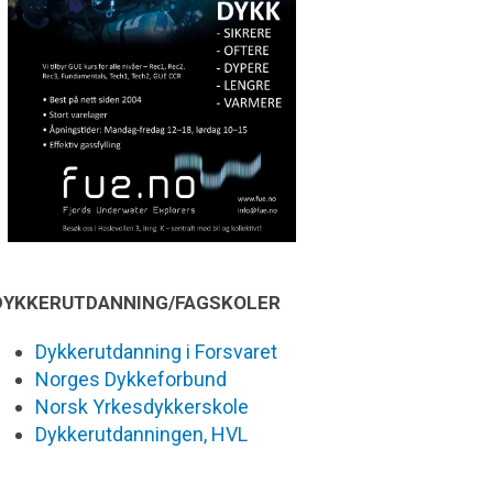
DYKKERUTDANNING/FAGSKOLER
Dykkerutdanning i Forsvaret
Norges Dykkeforbund
Norsk Yrkesdykkerskole
Dykkerutdanningen, HVL