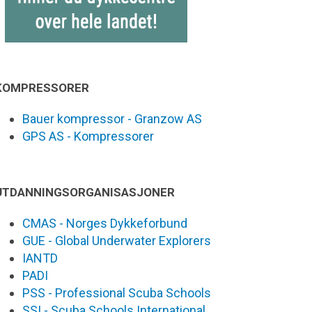
KOMPRESSORER
Bauer kompressor - Granzow AS
GPS AS - Kompressorer
UTDANNINGSORGANISASJONER
CMAS - Norges Dykkeforbund
GUE - Global Underwater Explorers
IANTD
PADI
PSS - Professional Scuba Schools
SSI - Scuba Schools International