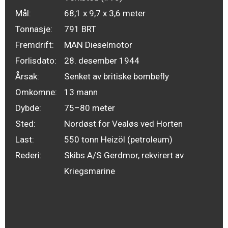
Mål:
68,1 x 9,7 x 3,6 meter
Tonnasje:
791 BRT
Fremdrift:
MAN Dieselmotor
Forlisdato:
28. desember 1944
Årsak:
Senket av britiske bombefly
Omkomne:
13 mann
Dybde:
75–80 meter
Sted:
Nordøst for Vealøs ved Horten
Last:
550 tonn Heizöl (petroleum)
Rederi:
Skibs A/S Gerdmor, rekvirert av
Kriegsmarine