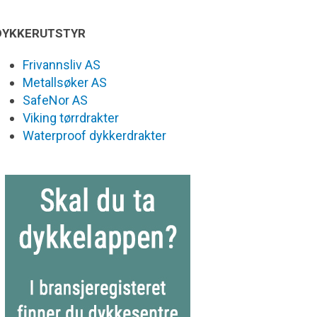
DYKKERUTSTYR
Frivannsliv AS
Metallsøker AS
SafeNor AS
Viking tørrdrakter
Waterproof dykkerdrakter