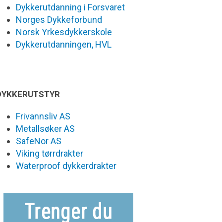
Dykkerutdanning i Forsvaret
Norges Dykkeforbund
Norsk Yrkesdykkerskole
Dykkerutdanningen, HVL
DYKKERUTSTYR
Frivannsliv AS
Metallsøker AS
SafeNor AS
Viking tørrdrakter
Waterproof dykkerdrakter