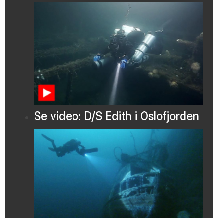
Se video: D/S Edith i Oslofjorden