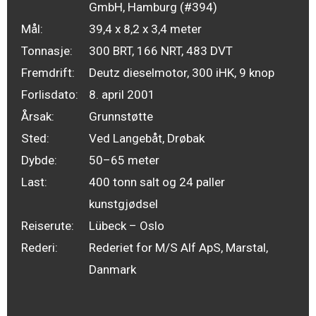
GmbH, Hamburg (#394)
Mål:
39,4 x 8,2 x 3,4 meter
Tonnasje:
300 BRT, 166 NRT, 483 DVT
Fremdrift:
Deutz dieselmotor, 300 iHK, 9 knop
Forlisdato:
8. april 2001
Årsak:
Grunnstøtte
Sted:
Ved Langebåt, Drøbak
Dybde:
50–65 meter
Last:
400 tonn salt og 24 paller
kunstgjødsel
Reiserute:
Lübeck – Oslo
Rederi:
Rederiet for M/S Alf ApS, Marstal,
Danmark