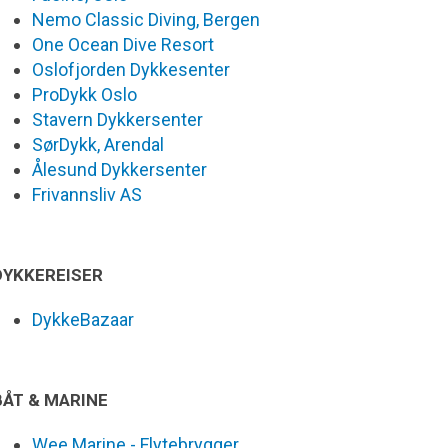
Nemo Classic Diving, Bergen
One Ocean Dive Resort
Oslofjorden Dykkesenter
ProDykk Oslo
Stavern Dykkersenter
SørDykk, Arendal
Ålesund Dykkersenter
Frivannsliv AS
DYKKEREISER
DykkeBazaar
BÅT & MARINE
Wee Marine - Flytebrygger