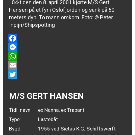
I 04-tiden den 8. april 2001 kjørte M/S Gert
Hansen på et fyr i Oslofjorden og sank på 60
meters dyp. To mann omkom. Foto:
© Peter
Inpijn/Shipspotting
Facebook
Messenger
WhatsApp
Email
Twitter
M/S GERT HANSEN
Tidl. navn:
ex Nanna, ex Trabant
Type:
Lastebåt
Bygd:
1955 ved Sietas K.G. Schiffswerft