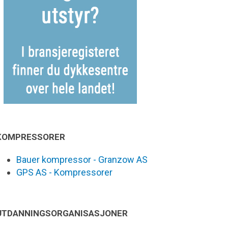
KOMPRESSORER
Bauer kompressor - Granzow AS
GPS AS - Kompressorer
UTDANNINGSORGANISASJONER