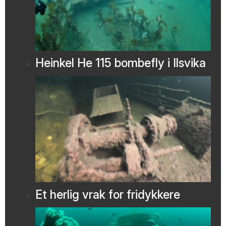
Heinkel He 115 bombefly i Ilsvika
Et herlig vrak for fridykkere