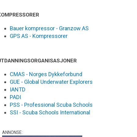
KOMPRESSORER
Bauer kompressor - Granzow AS
GPS AS - Kompressorer
UTDANNINGSORGANISASJONER
CMAS - Norges Dykkeforbund
GUE - Global Underwater Explorers
IANTD
PADI
PSS - Professional Scuba Schools
SSI - Scuba Schools International
ANNONSE: