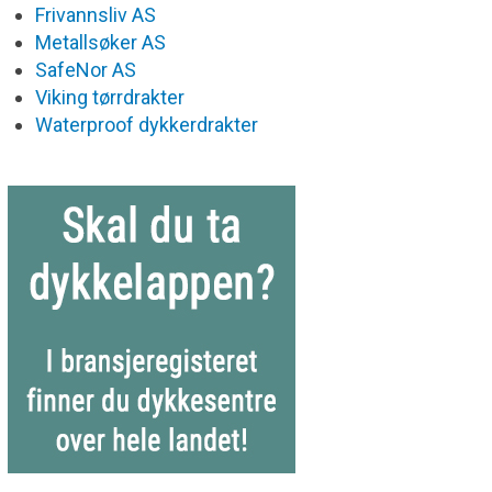
Frivannsliv AS
Metallsøker AS
SafeNor AS
Viking tørrdrakter
Waterproof dykkerdrakter