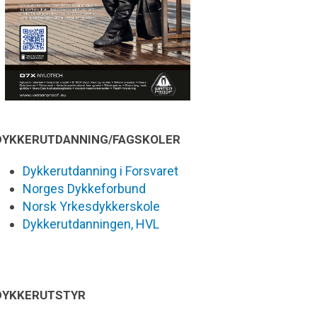
DYKKERUTDANNING/FAGSKOLER
Dykkerutdanning i Forsvaret
Norges Dykkeforbund
Norsk Yrkesdykkerskole
Dykkerutdanningen, HVL
DYKKERUTSTYR