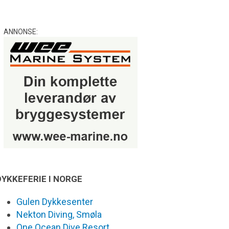
ANNONSE:
DYKKEFERIE I NORGE
Gulen Dykkesenter
Nekton Diving, Smøla
One Ocean Dive Resort