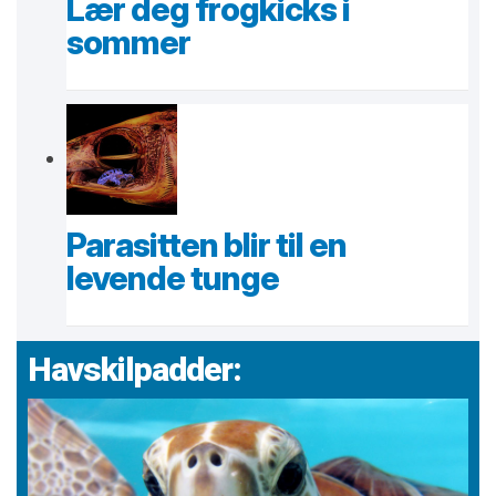
Lær deg frogkicks i
sommer
Parasitten blir til en
levende tunge
Havskilpadder: