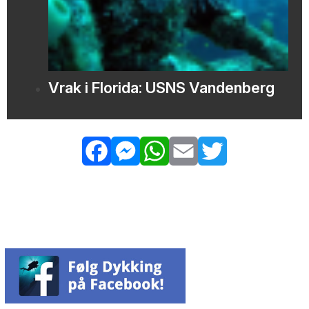
Vrak i Florida: USNS Vandenberg
Facebook
Messenger
WhatsApp
Email
Twitter