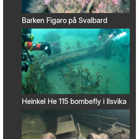
Barken Figaro på Svalbard
Heinkel He 115 bombefly i Ilsvika