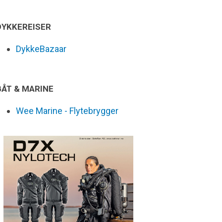
DYKKEREISER
DykkeBazaar
BÅT & MARINE
Wee Marine - Flytebrygger