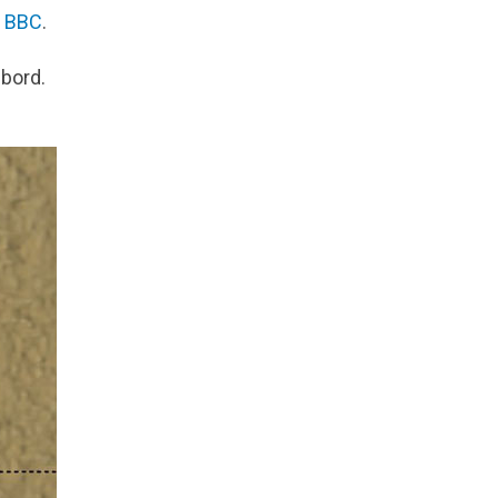
r
BBC
.
 bord.