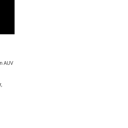
en AUV
,