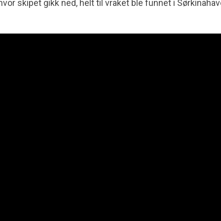
r skipet gikk ned, helt til vraket ble funnet i Sørkinahav