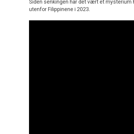
Siden senkingen har det vært et mysterium hvo
utenfor Filippinene i 2023.