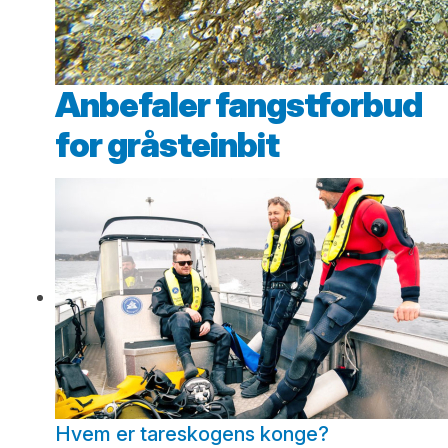
Anbefaler fangstforbud
for gråsteinbit
Hvem er tareskogens konge?