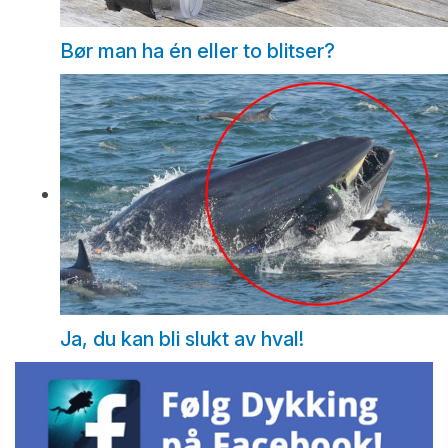
Bør man ha én eller to blitser?
Ja, du kan bli slukt av hval!