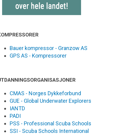
KOMPRESSORER
Bauer kompressor - Granzow AS
GPS AS - Kompressorer
UTDANNINGSORGANISASJONER
CMAS - Norges Dykkeforbund
GUE - Global Underwater Explorers
IANTD
PADI
PSS - Professional Scuba Schools
SSI - Scuba Schools International