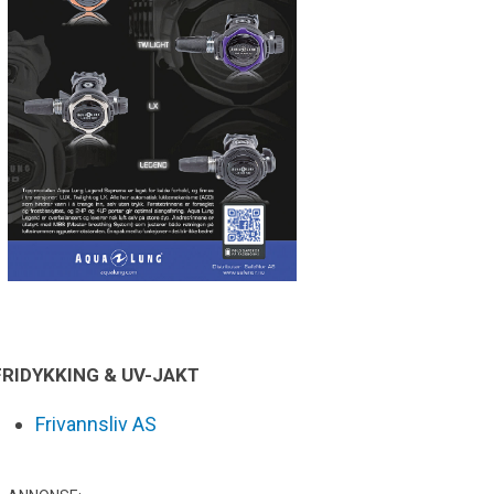
FRIDYKKING & UV-JAKT
Frivannsliv AS