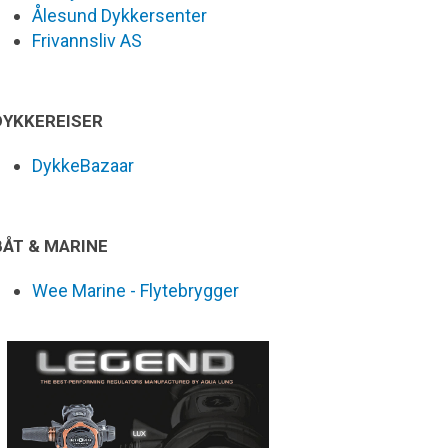
Ålesund Dykkersenter
Frivannsliv AS
DYKKEREISER
DykkeBazaar
BÅT & MARINE
Wee Marine - Flytebrygger