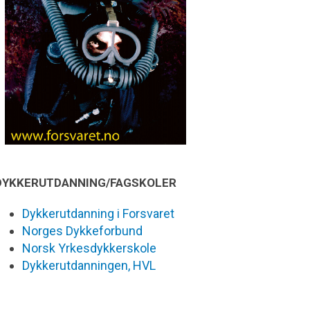
DYKKERUTDANNING/FAGSKOLER
Dykkerutdanning i Forsvaret
Norges Dykkeforbund
Norsk Yrkesdykkerskole
Dykkerutdanningen, HVL