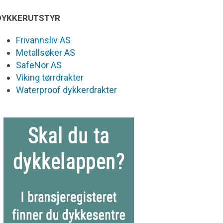
DYKKERUTSTYR
Frivannsliv AS
Metallsøker AS
SafeNor AS
Viking tørrdrakter
Waterproof dykkerdrakter