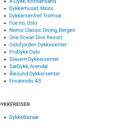
A-Dykk, Kristiansand
Dykkerhuset, Moss
Dykkersentret Tromsø
Fue.no, Oslo
Nemo Classic Diving, Bergen
One Ocean Dive Resort
Oslofjorden Dykkesenter
ProDykk Oslo
Stavern Dykkersenter
SørDykk, Arendal
Ålesund Dykkersenter
Frivannsliv AS
DYKKEREISER
DykkeBazaar