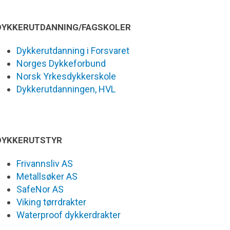
DYKKERUTDANNING/FAGSKOLER
Dykkerutdanning i Forsvaret
Norges Dykkeforbund
Norsk Yrkesdykkerskole
Dykkerutdanningen, HVL
DYKKERUTSTYR
Frivannsliv AS
Metallsøker AS
SafeNor AS
Viking tørrdrakter
Waterproof dykkerdrakter