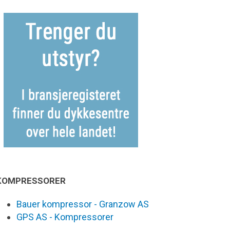
KOMPRESSORER
Bauer kompressor - Granzow AS
GPS AS - Kompressorer