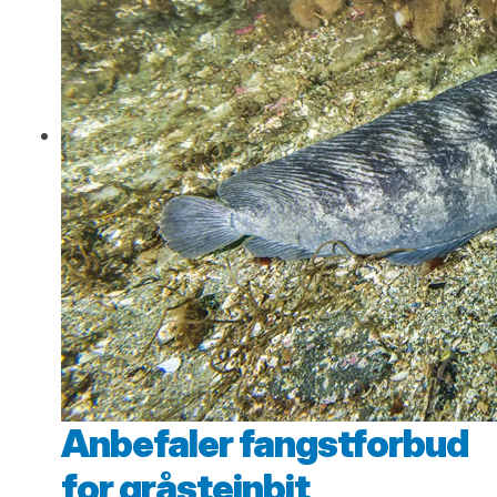
Anbefaler fangstforbud
for gråsteinbit