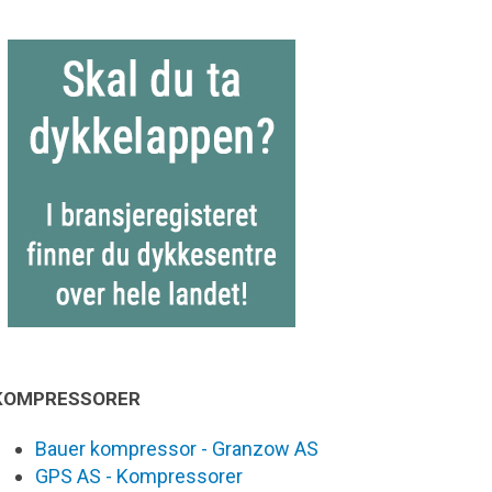
KOMPRESSORER
Bauer kompressor - Granzow AS
GPS AS - Kompressorer