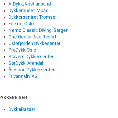
A-Dykk, Kristiansand
Dykkerhuset, Moss
Dykkersentret Tromsø
Fue.no, Oslo
Nemo Classic Diving, Bergen
One Ocean Dive Resort
Oslofjorden Dykkesenter
ProDykk Oslo
Stavern Dykkersenter
SørDykk, Arendal
Ålesund Dykkersenter
Frivannsliv AS
DYKKEREISER
DykkeBazaar