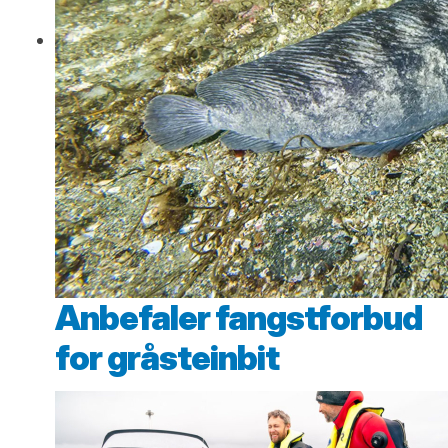
Anbefaler fangstforbud
for gråsteinbit