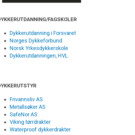
DYKKERUTDANNING/FAGSKOLER
Dykkerutdanning i Forsvaret
Norges Dykkeforbund
Norsk Yrkesdykkerskole
Dykkerutdanningen, HVL
DYKKERUTSTYR
Frivannsliv AS
Metallsøker AS
SafeNor AS
Viking tørrdrakter
Waterproof dykkerdrakter