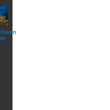
efisken
de