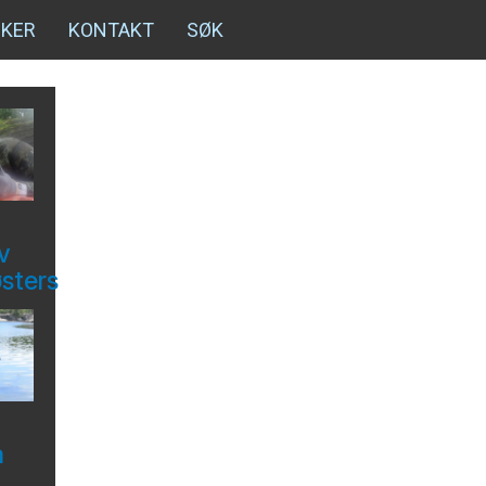
NKER
KONTAKT
SØK
v
østers
å