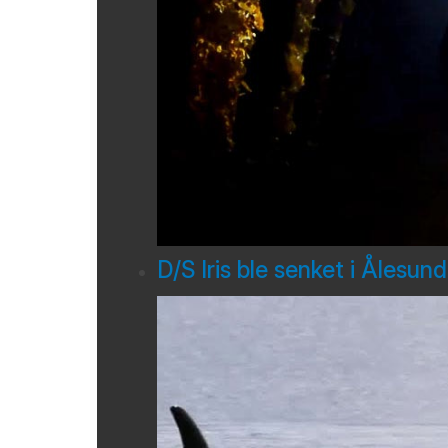
D/S Iris ble senket i Ålesun