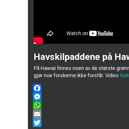
Havskilpaddene på Haw
På Hawaii finnes noen av de største grønn
gjør noe forskerne ikke forstår.
Video:
Nat
Facebook
Messenger
WhatsApp
Email