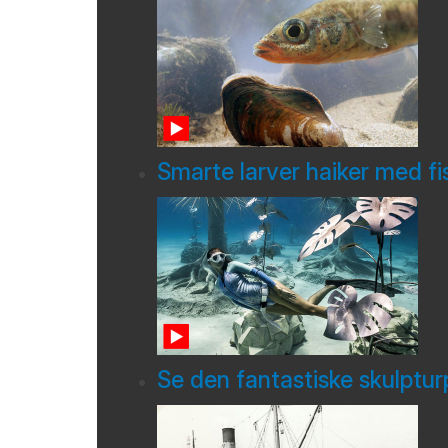
Smarte larver haiker med fi
Se den fantastiske skulptu