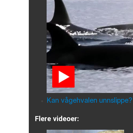
Kan vågehvalen unnslippe?
Flere videoer: