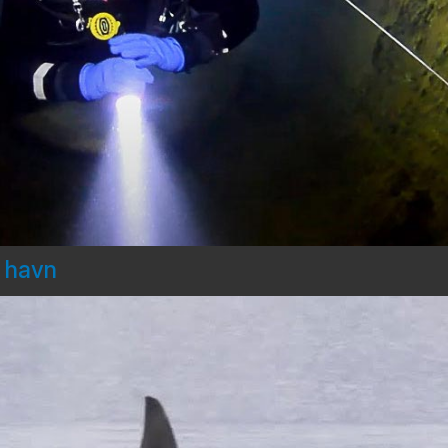
d havn