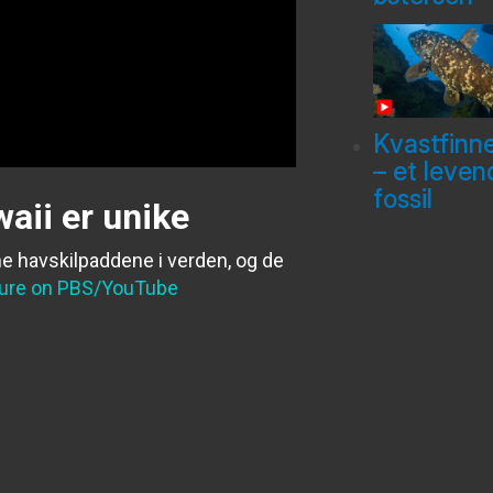
Kvastfinn
– et leven
fossil
aii er unike
e havskilpaddene i verden, og de
ure on PBS/YouTube