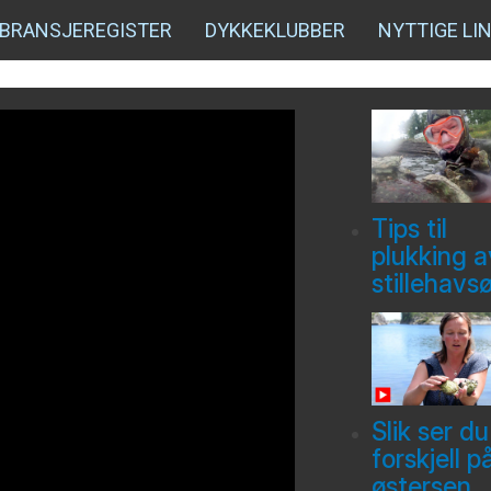
BRANSJEREGISTER
DYKKEKLUBBER
NYTTIGE LI
Tips til
plukking a
stillehavs
Slik ser du
forskjell p
østersen