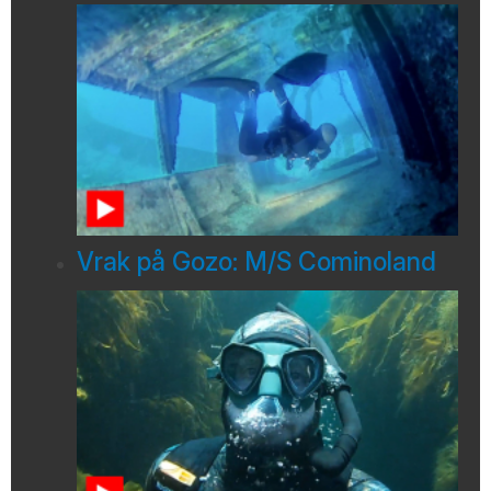
Vrak på Gozo: M/S Cominoland