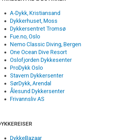
A-Dykk, Kristiansand
Dykkerhuset, Moss
Dykkersentret Tromsø
Fue.no, Oslo
Nemo Classic Diving, Bergen
One Ocean Dive Resort
Oslofjorden Dykkesenter
ProDykk Oslo
Stavern Dykkersenter
SørDykk, Arendal
Ålesund Dykkersenter
Frivannsliv AS
DYKKEREISER
DykkeBazaar