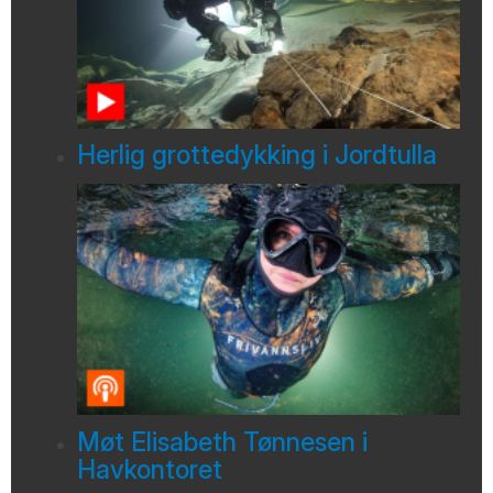
Herlig grottedykking i Jordtulla
Møt Elisabeth Tønnesen i
Havkontoret