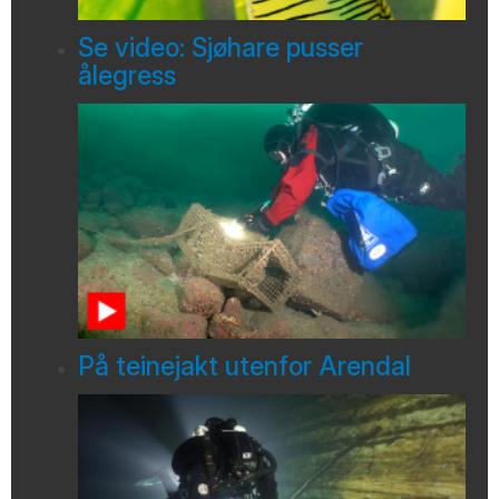
Se video: Sjøhare pusser
ålegress
På teinejakt utenfor Arendal