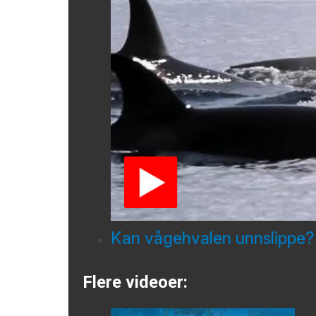
Kan vågehvalen unnslippe?
Flere videoer: