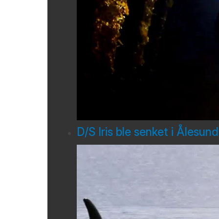
D/S Iris ble senket i Ålesun