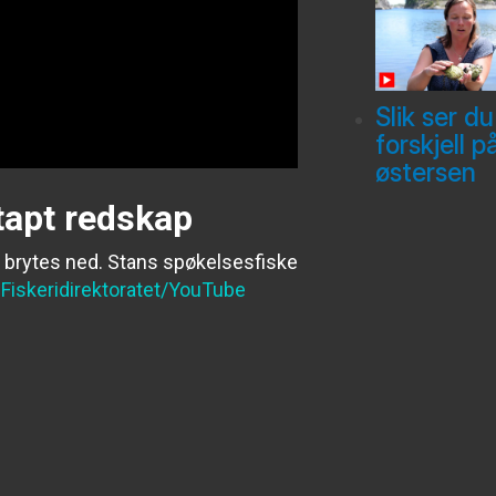
Slik ser du
forskjell p
østersen
tapt redskap
ap brytes ned. Stans spøkelsesfiske
:
Fiskeridirektoratet/YouTube