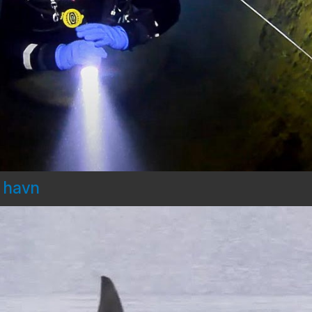
d havn