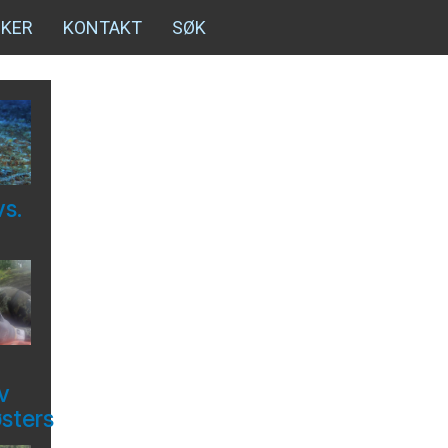
NKER
KONTAKT
SØK
vs.
v
østers