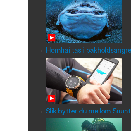
Hornhai tas i bakholdsangr
Slik bytter du mellom Suun