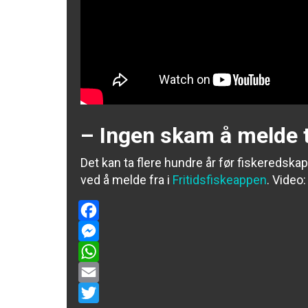
– Ingen skam å melde 
Det kan ta flere hundre år før fiskeredsk
ved å melde fra i
Fritidsfiskeappen
.
Video
Facebook
Messenger
WhatsApp
Email