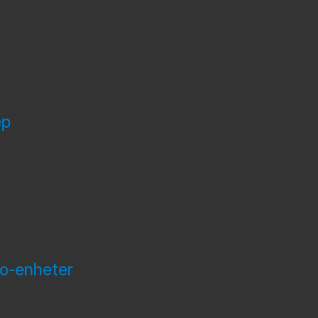
ep
to-enheter