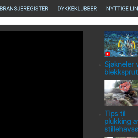
BRANSJEREGISTER
DYKKEKLUBBER
NYTTIGE LI
Sjøkneler 
blekksprut
Tips til
plukking a
stillehavs