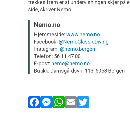
trekkes frem er at undervisningen skjer på 
side, skriver Nemo.
Nemo.no
Hjemmeside:
www.nemo.no
Facebook:
@NemoClassicDiving
Instagram:
@nemo.bergen
Telefon: 56 11 47 00
E-post:
nemo@nemo.no
Butikk: Damsgårdsvn. 113, 5058 Bergen
Facebook
Messenger
WhatsApp
Email
Twitter