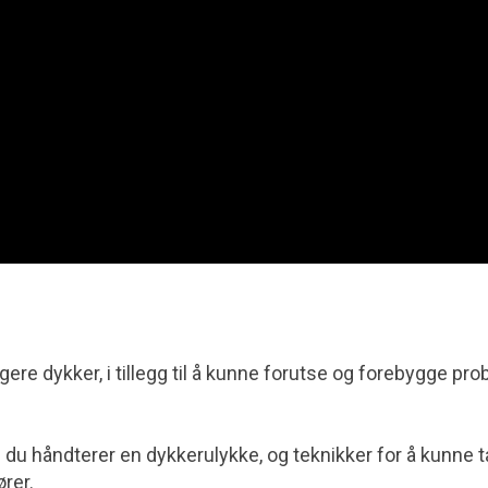
gere dykker, i tillegg til å kunne forutse og forebygge pr
 du håndterer en dykkerulykke, og teknikker for å kunne t
rer.