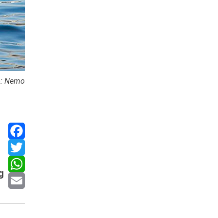
o: Nemo
Facebook
Twitter
g
WhatsApp
Email