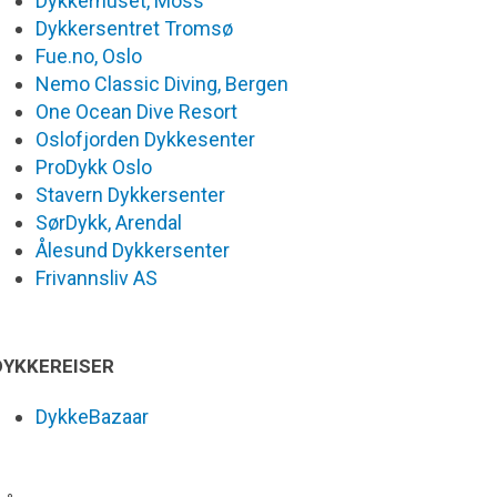
Dykkerhuset, Moss
Dykkersentret Tromsø
Fue.no, Oslo
Nemo Classic Diving, Bergen
One Ocean Dive Resort
Oslofjorden Dykkesenter
ProDykk Oslo
Stavern Dykkersenter
SørDykk, Arendal
Ålesund Dykkersenter
Frivannsliv AS
DYKKEREISER
DykkeBazaar