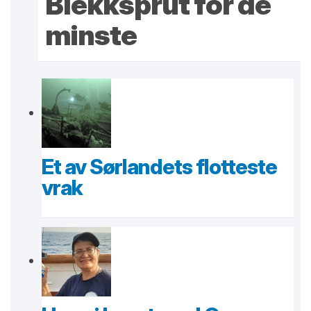
Blekksprut for de
minste
Et av Sørlandets flotteste
vrak