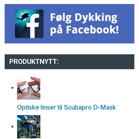
PRODUKTNYTT:
Optiske linser til Scubapro D-Mask