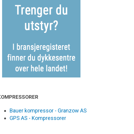
KOMPRESSORER
Bauer kompressor - Granzow AS
GPS AS - Kompressorer