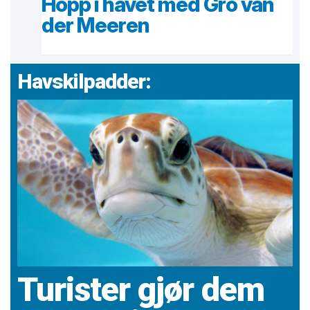
Hopp i havet med Gro van
der Meeren
Havskilpadder:
Turister gjør dem