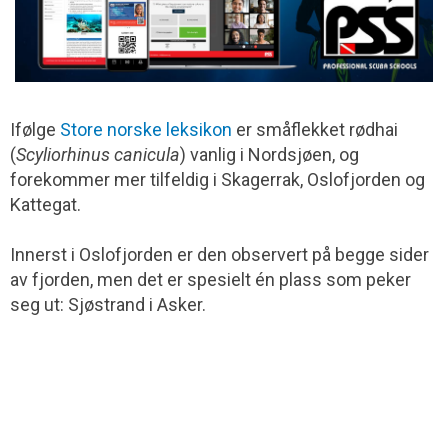
Ifølge
Store norske leksikon
er småflekket rødhai
(
Scyliorhinus canicula
) vanlig i Nord­sjøen, og
forekommer mer tilfeldig i Skagerrak, Oslofjorden og
Kattegat.
Innerst i Oslofjorden er den observert på begge sider
av fjorden, men det er spesielt én plass som peker
seg ut: Sjøstrand i Asker.