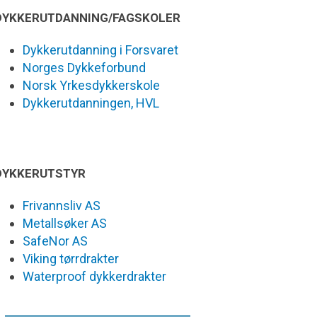
DYKKERUTDANNING/FAGSKOLER
Dykkerutdanning i Forsvaret
Norges Dykkeforbund
Norsk Yrkesdykkerskole
Dykkerutdanningen, HVL
DYKKERUTSTYR
Frivannsliv AS
Metallsøker AS
SafeNor AS
Viking tørrdrakter
Waterproof dykkerdrakter