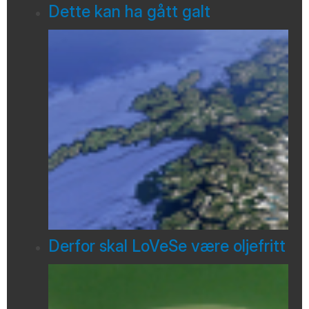
Dette kan ha gått galt
Derfor skal LoVeSe være oljefritt