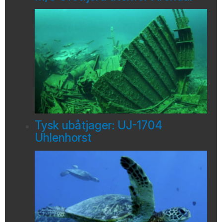
Tysk ubåtjager: UJ-1704
Uhlenhorst