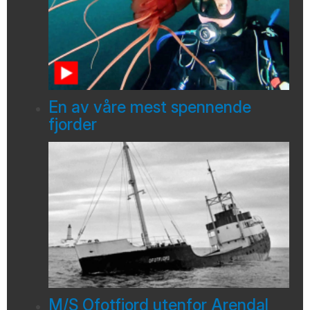
En av våre mest spennende
fjorder
M/S Ofotfjord utenfor Arendal