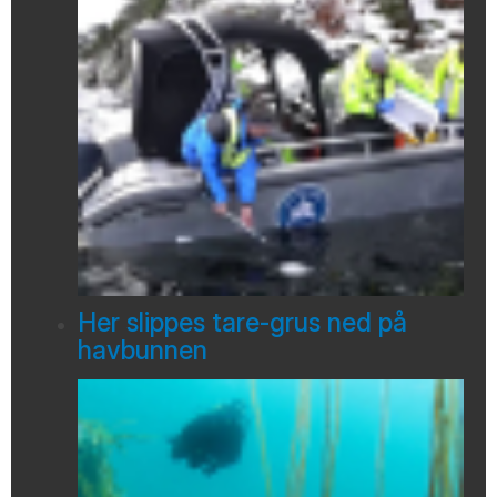
Her slippes tare-grus ned på
havbunnen