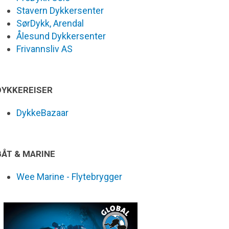
Stavern Dykkersenter
SørDykk, Arendal
Ålesund Dykkersenter
Frivannsliv AS
DYKKEREISER
DykkeBazaar
BÅT & MARINE
Wee Marine - Flytebrygger