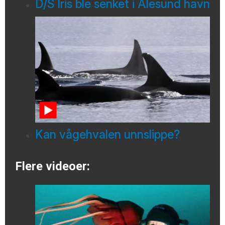
D/S Iris ble senket i Ålesund havn
Kan vågehvalen unnslippe?
Flere videoer: