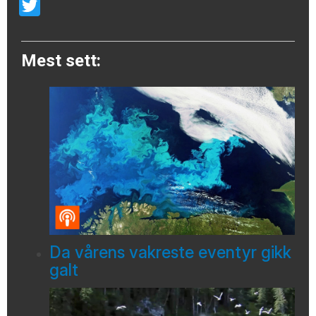
Email
Twitter
Mest sett:
Da vårens vakreste eventyr gikk
galt