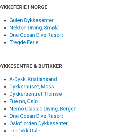
DYKKEFERIE I NORGE
Gulen Dykkesenter
Nekton Diving, Smøla
One Ocean Dive Resort
Tregde Ferie
DYKKESENTRE & BUTIKKER
A-Dykk, Kristiansand
Dykkerhuset, Moss
Dykkersentret Tromsø
Fue.no, Oslo
Nemo Classic Diving, Bergen
One Ocean Dive Resort
Oslofjorden Dykkesenter
ProDykk Oslo