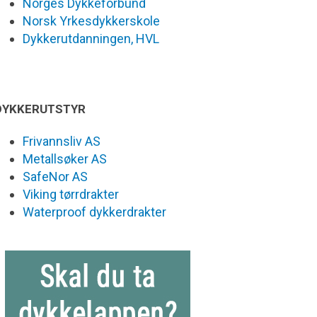
Norges Dykkeforbund
Norsk Yrkesdykkerskole
Dykkerutdanningen, HVL
DYKKERUTSTYR
Frivannsliv AS
Metallsøker AS
SafeNor AS
Viking tørrdrakter
Waterproof dykkerdrakter