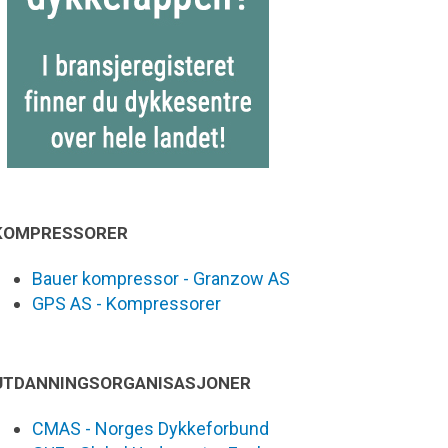
KOMPRESSORER
Bauer kompressor - Granzow AS
GPS AS - Kompressorer
UTDANNINGSORGANISASJONER
CMAS - Norges Dykkeforbund