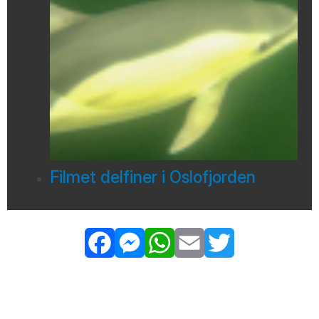
Filmet delfiner i Oslofjorden
Facebook
Messenger
WhatsApp
Email
Twitter