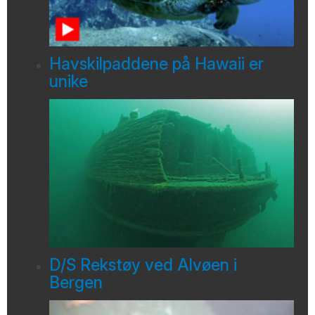
Havskilpaddene på Hawaii er
unike
D/S Rekstøy ved Alvøen i
Bergen