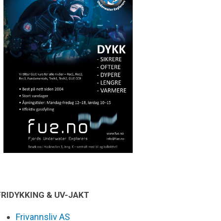
FRIDYKKING & UV-JAKT
Frivannsliv AS