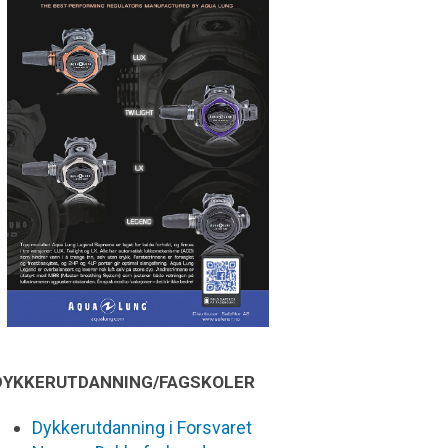
DYKKERUTDANNING/FAGSKOLER
Dykkerutdanning i Forsvaret