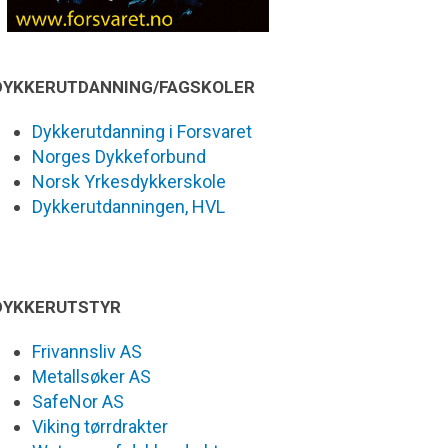
DYKKERUTDANNING/FAGSKOLER
Dykkerutdanning i Forsvaret
Norges Dykkeforbund
Norsk Yrkesdykkerskole
Dykkerutdanningen, HVL
DYKKERUTSTYR
Frivannsliv AS
Metallsøker AS
SafeNor AS
Viking tørrdrakter