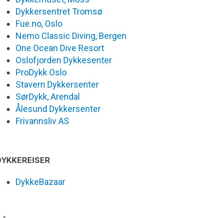
Dykkersentret Tromsø
Fue.no, Oslo
Nemo Classic Diving, Bergen
One Ocean Dive Resort
Oslofjorden Dykkesenter
ProDykk Oslo
Stavern Dykkersenter
SørDykk, Arendal
Ålesund Dykkersenter
Frivannsliv AS
DYKKEREISER
DykkeBazaar