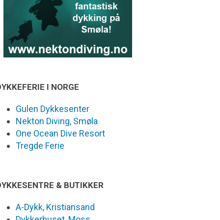
DYKKEFERIE I NORGE
Gulen Dykkesenter
Nekton Diving, Smøla
One Ocean Dive Resort
Tregde Ferie
DYKKESENTRE & BUTIKKER
A-Dykk, Kristiansand
Dykkerhuset, Moss