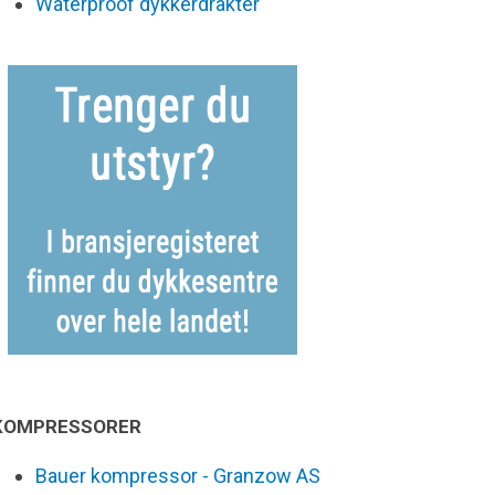
Waterproof dykkerdrakter
KOMPRESSORER
Bauer kompressor - Granzow AS