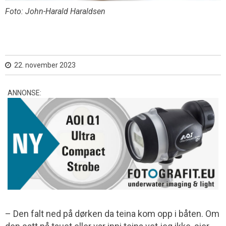
Foto: John-Harald Haraldsen
22. november 2023
ANNONSE:
– Den falt ned på dørken da teina kom opp i båten. Om