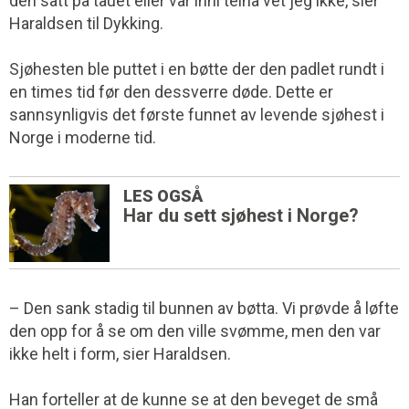
den satt på tauet eller var inni teina vet jeg ikke, sier
Haraldsen til Dykking.
Sjøhesten ble puttet i en bøtte der den padlet rundt i
en times tid før den dessverre døde. Dette er
sannsynligvis det første funnet av levende sjøhest i
Norge i moderne tid.
LES OGSÅ
Har du sett sjøhest i Norge?
– Den sank stadig til bunnen av bøtta. Vi prøvde å løfte
den opp for å se om den ville svømme, men den var
ikke helt i form, sier Haraldsen.
Han forteller at de kunne se at den beveget de små