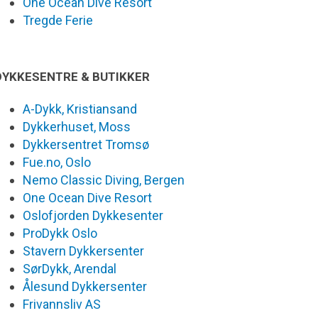
One Ocean Dive Resort
Tregde Ferie
DYKKESENTRE & BUTIKKER
A-Dykk, Kristiansand
Dykkerhuset, Moss
Dykkersentret Tromsø
Fue.no, Oslo
Nemo Classic Diving, Bergen
One Ocean Dive Resort
Oslofjorden Dykkesenter
ProDykk Oslo
Stavern Dykkersenter
SørDykk, Arendal
Ålesund Dykkersenter
Frivannsliv AS