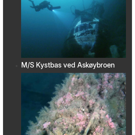
M/S Kystbas ved Askøybroen