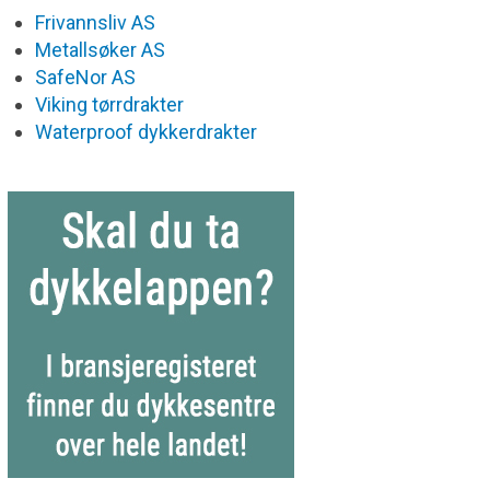
Frivannsliv AS
Metallsøker AS
SafeNor AS
Viking tørrdrakter
Waterproof dykkerdrakter