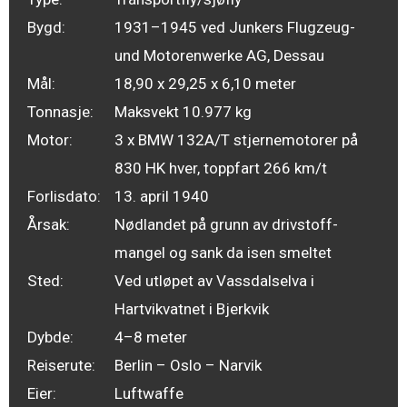
Bygd:
1931–1945 ved Junkers Flugzeug-
und Motorenwerke AG, Dessau
Mål:
18,90 x 29,25 x 6,10 meter
Tonnasje:
Maksvekt 10.977 kg
Motor:
3 x BMW 132A/T stjernemotorer på
830 HK hver, toppfart 266 km/t
Forlisdato:
13. april 1940
Årsak:
Nødlandet på grunn av drivstoff­
mangel og sank da isen smeltet
Sted:
Ved utløpet av Vassdalselva i
Hartvikvatnet i Bjerkvik
Dybde:
4–8 meter
Reiserute:
Berlin – Oslo – Narvik
Eier:
Luftwaffe