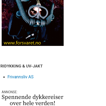
FRIDYKKING & UV-JAKT
Frivannsliv AS
ANNONSE: