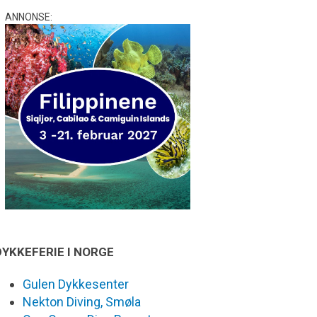
ANNONSE:
DYKKEFERIE I NORGE
Gulen Dykkesenter
Nekton Diving, Smøla