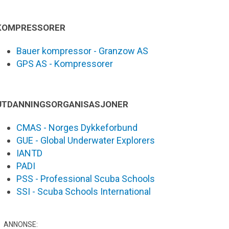
KOMPRESSORER
Bauer kompressor - Granzow AS
GPS AS - Kompressorer
UTDANNINGSORGANISASJONER
CMAS - Norges Dykkeforbund
GUE - Global Underwater Explorers
IANTD
PADI
PSS - Professional Scuba Schools
SSI - Scuba Schools International
ANNONSE: