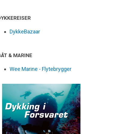
DYKKEREISER
DykkeBazaar
BÅT & MARINE
Wee Marine - Flytebrygger