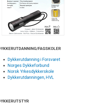
DYKKERUTDANNING/FAGSKOLER
Dykkerutdanning i Forsvaret
Norges Dykkeforbund
Norsk Yrkesdykkerskole
Dykkerutdanningen, HVL
DYKKERUTSTYR