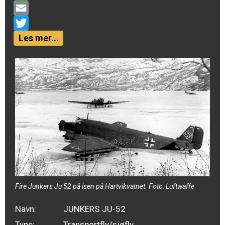
WhatsApp
Email
Twitter
Les mer...
Fire Junkers Ju 52 på isen på Hartvikvatnet. Foto: Luftwaffe
Navn:
JUNKERS JU-52
Type:
Transportfly/sjøfly