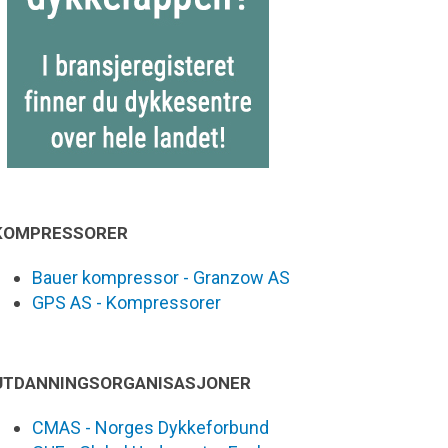
KOMPRESSORER
Bauer kompressor - Granzow AS
GPS AS - Kompressorer
UTDANNINGSORGANISASJONER
CMAS - Norges Dykkeforbund