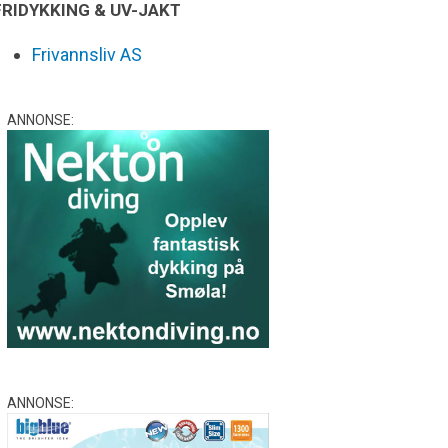
FRIDYKKING & UV-JAKT
Frivannsliv AS
ANNONSE:
ANNONSE: