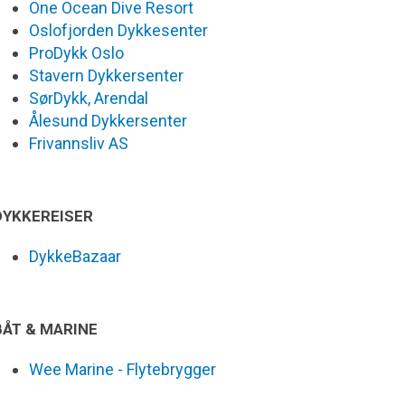
One Ocean Dive Resort
Oslofjorden Dykkesenter
ProDykk Oslo
Stavern Dykkersenter
SørDykk, Arendal
Ålesund Dykkersenter
Frivannsliv AS
DYKKEREISER
DykkeBazaar
BÅT & MARINE
Wee Marine - Flytebrygger