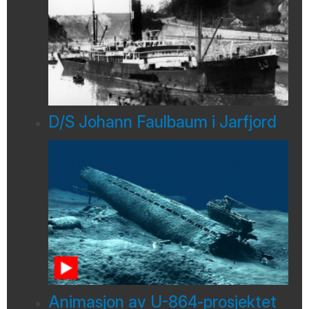
D/S Johann Faulbaum i Jarfjord
Animasjon av U-864-prosjektet