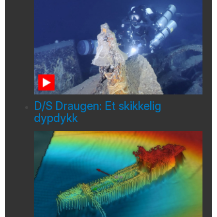
D/S Draugen: Et skikkelig
dypdykk