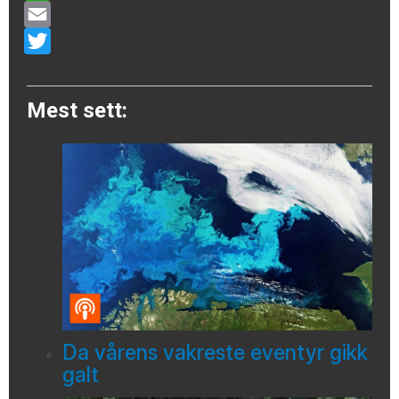
WhatsApp
Email
Twitter
Mest sett:
Da vårens vakreste eventyr gikk
galt