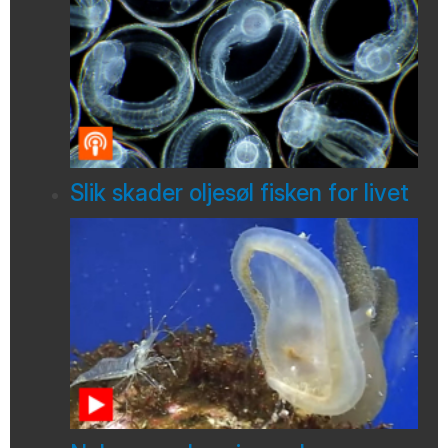
Slik skader oljesøl fisken for livet