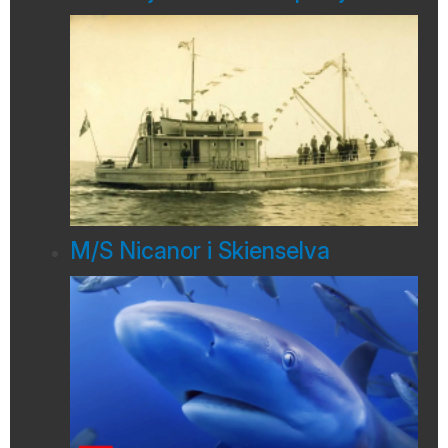
M/S Nicanor i Skienselva