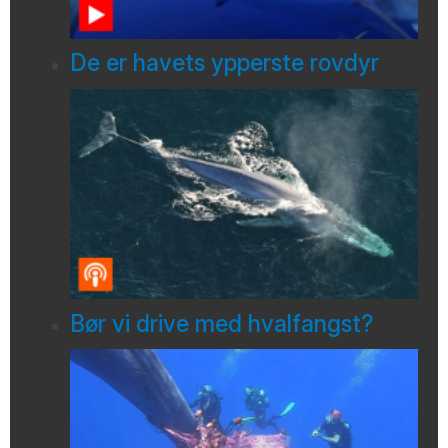
De er havets ypperste rovdyr
Bør vi drive med hvalfangst?