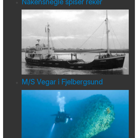
Nakensnegle spiser reker
M/S Vegar i Fjelbergsund