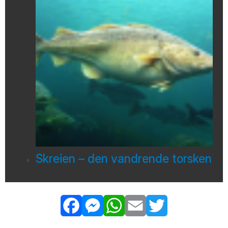
Skreien – den vandrende torsken
Facebook
Messenger
WhatsApp
Email
Twitter