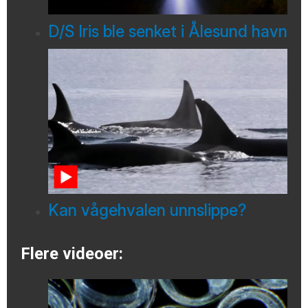
D/S Iris ble senket i Ålesund havn
Kan vågehvalen unnslippe?
Flere videoer: