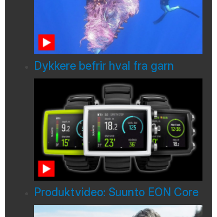
Dykkere befrir hval fra garn
Produktvideo: Suunto EON Core