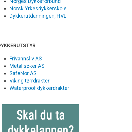
Norges Dykkeforbund
Norsk Yrkesdykkerskole
Dykkerutdanningen, HVL
DYKKERUTSTYR
Frivannsliv AS
Metallsøker AS
SafeNor AS
Viking tørrdrakter
Waterproof dykkerdrakter