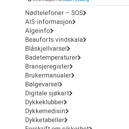
Nødtelefoner – SOS
AIS-informasjon
Algeinfo
Beauforts vindskala
Blåskjellvarsel
Badetemperaturer
Bransjeregister
Brukermanualer
Bølgevarsel
Digitale sjøkart
Dykkeklubber
Dykkemedisin
Dykketabeller
Forskrift om sikkerhet