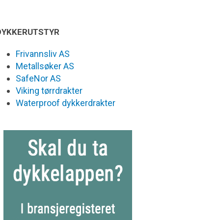
DYKKERUTSTYR
Frivannsliv AS
Metallsøker AS
SafeNor AS
Viking tørrdrakter
Waterproof dykkerdrakter