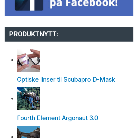
PRODUKTNYTT:
Optiske linser til Scubapro D-Mask
Fourth Element Argonaut 3.0