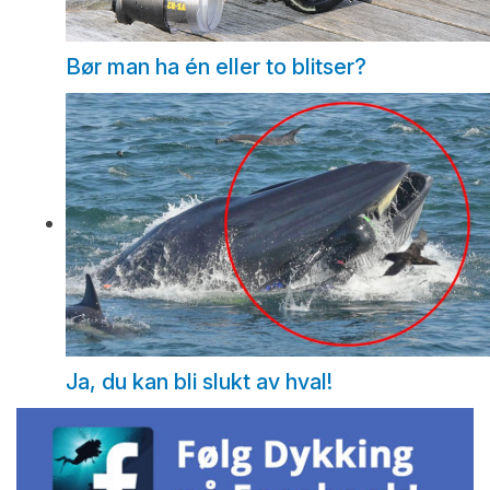
Bør man ha én eller to blitser?
Ja, du kan bli slukt av hval!