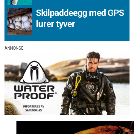
Skilpaddeegg med GPS
lurer tyver
ANNONSE: