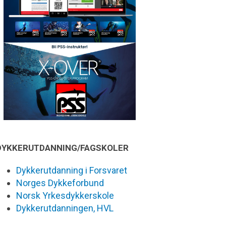
DYKKERUTDANNING/FAGSKOLER
Dykkerutdanning i Forsvaret
Norges Dykkeforbund
Norsk Yrkesdykkerskole
Dykkerutdanningen, HVL