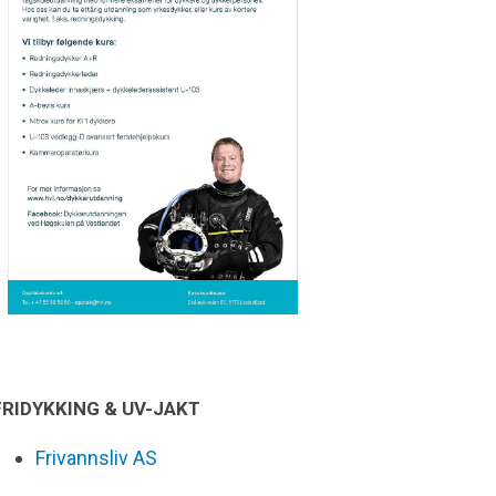
FRIDYKKING & UV-JAKT
Frivannsliv AS