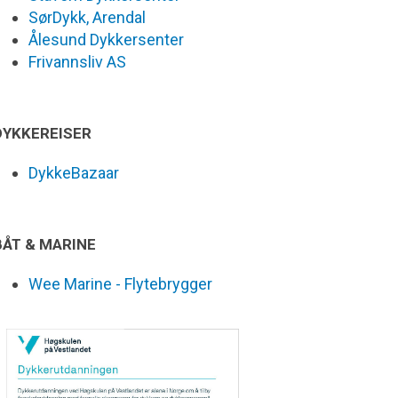
SørDykk, Arendal
Ålesund Dykkersenter
Frivannsliv AS
DYKKEREISER
DykkeBazaar
BÅT & MARINE
Wee Marine - Flytebrygger