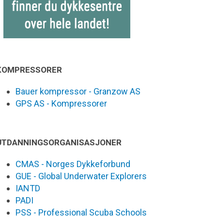
KOMPRESSORER
Bauer kompressor - Granzow AS
GPS AS - Kompressorer
UTDANNINGSORGANISASJONER
CMAS - Norges Dykkeforbund
GUE - Global Underwater Explorers
IANTD
PADI
PSS - Professional Scuba Schools