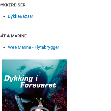
DYKKEREISER
DykkeBazaar
BÅT & MARINE
Wee Marine - Flytebrygger