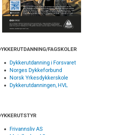
DYKKERUTDANNING/FAGSKOLER
Dykkerutdanning i Forsvaret
Norges Dykkeforbund
Norsk Yrkesdykkerskole
Dykkerutdanningen, HVL
DYKKERUTSTYR
Frivannsliv AS