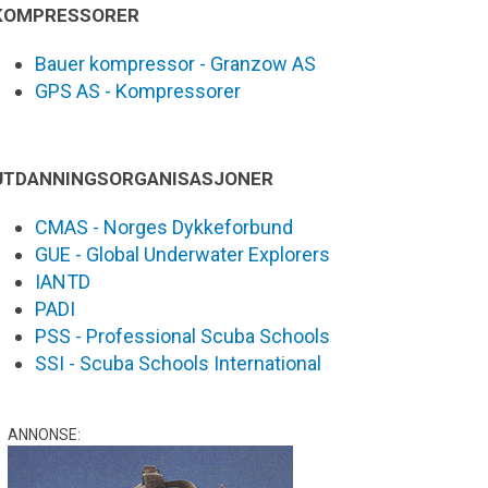
KOMPRESSORER
Bauer kompressor - Granzow AS
GPS AS - Kompressorer
UTDANNINGSORGANISASJONER
CMAS - Norges Dykkeforbund
GUE - Global Underwater Explorers
IANTD
PADI
PSS - Professional Scuba Schools
SSI - Scuba Schools International
ANNONSE: