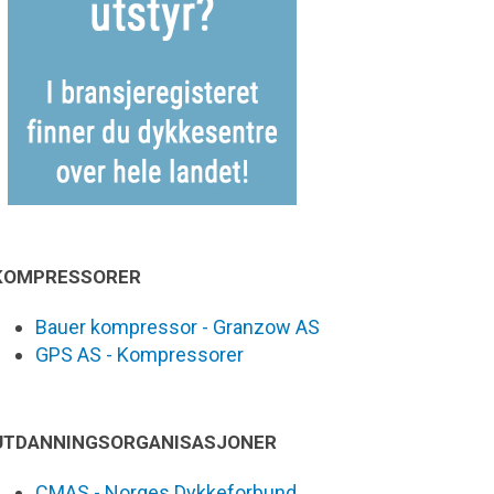
KOMPRESSORER
Bauer kompressor - Granzow AS
GPS AS - Kompressorer
UTDANNINGSORGANISASJONER
CMAS - Norges Dykkeforbund