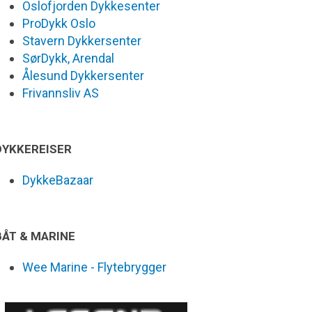
Oslofjorden Dykkesenter
ProDykk Oslo
Stavern Dykkersenter
SørDykk, Arendal
Ålesund Dykkersenter
Frivannsliv AS
DYKKEREISER
DykkeBazaar
BÅT & MARINE
Wee Marine - Flytebrygger