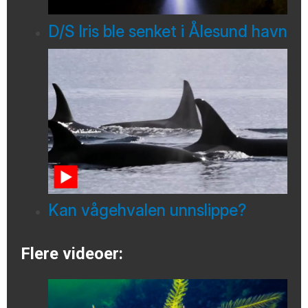
D/S Iris ble senket i Ålesund havn
Kan vågehvalen unnslippe?
Flere videoer: