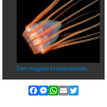
Den magiske kronemaneten
Facebook
Messenger
WhatsApp
Email
Twitter