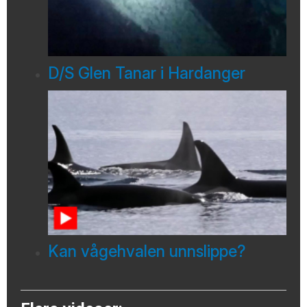
D/S Glen Tanar i Hardanger
Kan vågehvalen unnslippe?