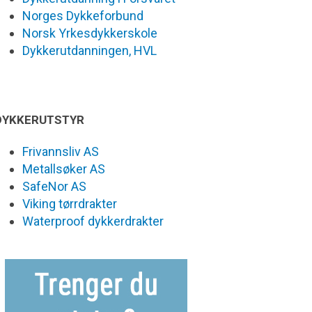
Norges Dykkeforbund
Norsk Yrkesdykkerskole
Dykkerutdanningen, HVL
DYKKERUTSTYR
Frivannsliv AS
Metallsøker AS
SafeNor AS
Viking tørrdrakter
Waterproof dykkerdrakter