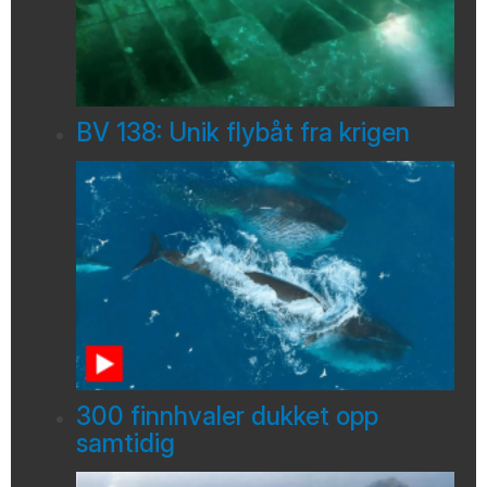
BV 138: Unik flybåt fra krigen
300 finnhvaler dukket opp
samtidig