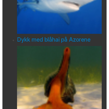
Dykk med blåhai på Azorene