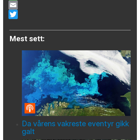
WhatsApp
Email
Twitter
Mest sett:
Da vårens vakreste eventyr gikk
galt