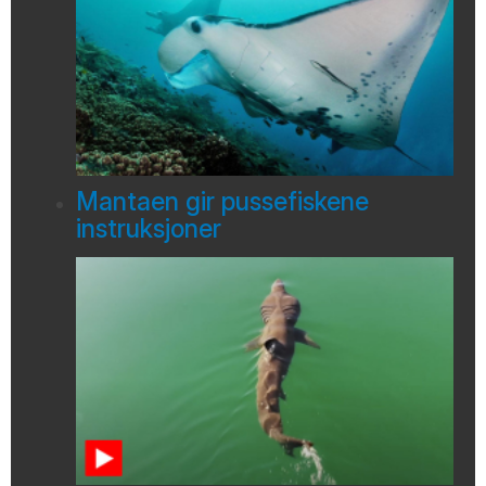
Mantaen gir pussefiskene
instruksjoner