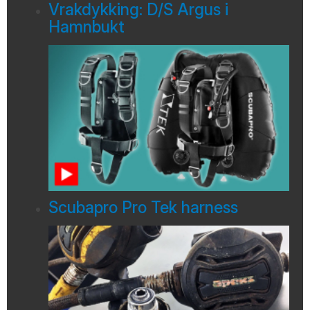
Vrakdykking: D/S Argus i
Hamnbukt
Scubapro Pro Tek harness