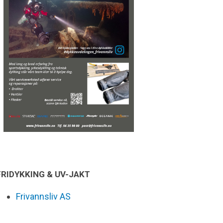
FRIDYKKING & UV-JAKT
Frivannsliv AS