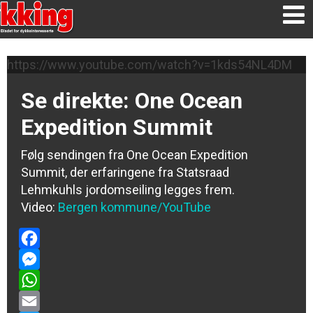
https://www.youtube.com/watch?v=1kds54NL4DM
Se direkte: One Ocean
Expedition Summit
Følg sendingen fra One Ocean Expedition
Summit, der erfaringene fra Statsraad
Lehmkuhls jordomseiling legges frem.
Video:
Bergen kommune
/YouTube
Facebook
Messenger
WhatsApp