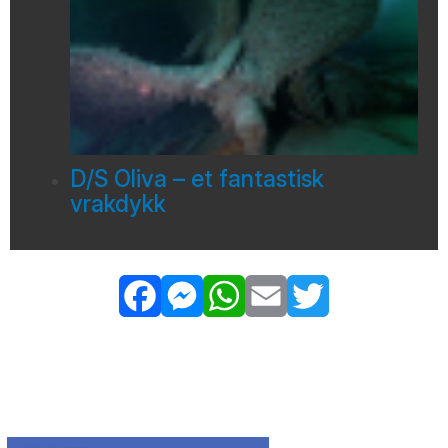
D/S Oliva – et fantastisk
vrakdykk
Facebook
Messenger
WhatsApp
Email
Twitter