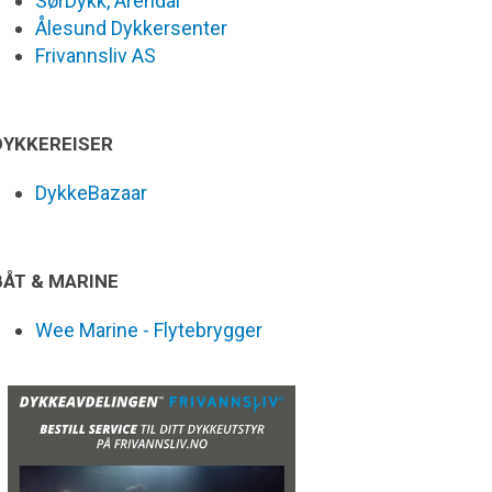
SørDykk, Arendal
Ålesund Dykkersenter
Frivannsliv AS
DYKKEREISER
DykkeBazaar
BÅT & MARINE
Wee Marine - Flytebrygger