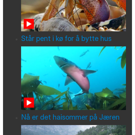
Står pent i kø for å bytte hus
Nå er det haisommer på Jæren