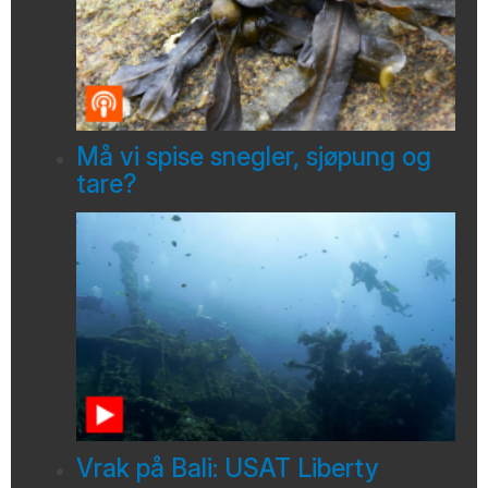
Må vi spise snegler, sjøpung og
tare?
Vrak på Bali: USAT Liberty