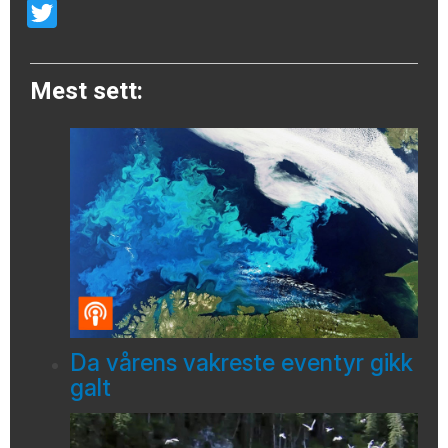
Email
Twitter
Mest sett:
Da vårens vakreste eventyr gikk
galt