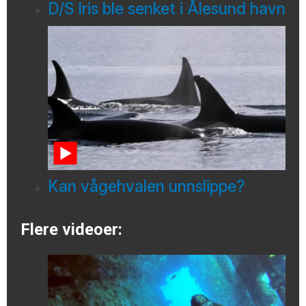
D/S Iris ble senket i Ålesund havn
Kan vågehvalen unnslippe?
Flere videoer: