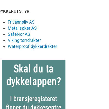
DYKKERUTSTYR
Frivannsliv AS
Metallsøker AS
SafeNor AS
Viking tørrdrakter
Waterproof dykkerdrakter