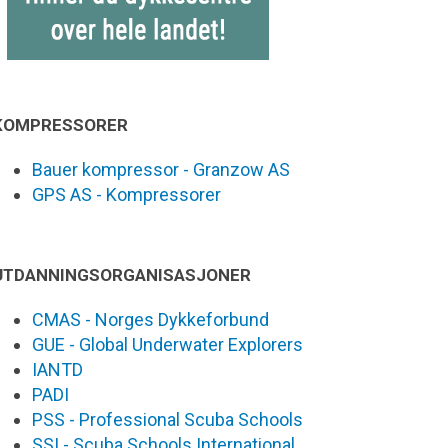
KOMPRESSORER
Bauer kompressor - Granzow AS
GPS AS - Kompressorer
UTDANNINGSORGANISASJONER
CMAS - Norges Dykkeforbund
GUE - Global Underwater Explorers
IANTD
PADI
PSS - Professional Scuba Schools
SSI - Scuba Schools International