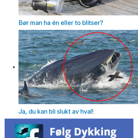
Bør man ha én eller to blitser?
Ja, du kan bli slukt av hval!