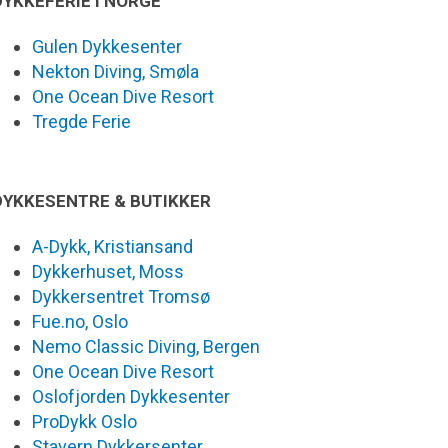
DYKKEFERIE I NORGE
Gulen Dykkesenter
Nekton Diving, Smøla
One Ocean Dive Resort
Tregde Ferie
DYKKESENTRE & BUTIKKER
A-Dykk, Kristiansand
Dykkerhuset, Moss
Dykkersentret Tromsø
Fue.no, Oslo
Nemo Classic Diving, Bergen
One Ocean Dive Resort
Oslofjorden Dykkesenter
ProDykk Oslo
Stavern Dykkersenter