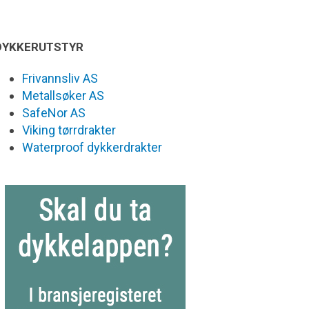
DYKKERUTSTYR
Frivannsliv AS
Metallsøker AS
SafeNor AS
Viking tørrdrakter
Waterproof dykkerdrakter