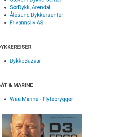
SørDykk, Arendal
Ålesund Dykkersenter
Frivannsliv AS
DYKKEREISER
DykkeBazaar
BÅT & MARINE
Wee Marine - Flytebrygger