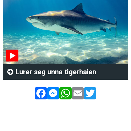
Lurer seg unna tigerhaien
Facebook
Messenger
WhatsApp
Email
Twitter