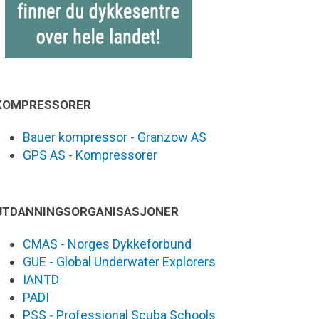
KOMPRESSORER
Bauer kompressor - Granzow AS
GPS AS - Kompressorer
UTDANNINGSORGANISASJONER
CMAS - Norges Dykkeforbund
GUE - Global Underwater Explorers
IANTD
PADI
PSS - Professional Scuba Schools