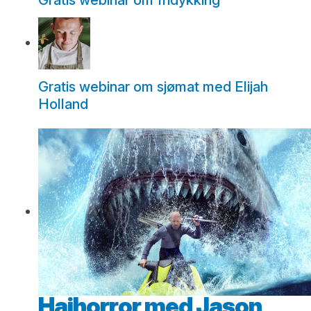
Gratis webinar om fridykking
Gratis webinar om sjømat med Elijah
Holland
Haihorror med Jason