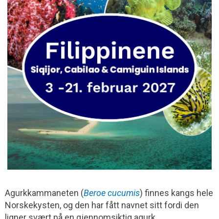
Agurkkammaneten (
Beroe cucumis
) finnes kangs hele
Norskekysten, og den har fått navnet sitt fordi den
ligner svært på en gjennomsiktig agurk.