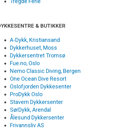
Tregde Ferie
DYKKESENTRE & BUTIKKER
A-Dykk, Kristiansand
Dykkerhuset, Moss
Dykkersentret Tromsø
Fue.no, Oslo
Nemo Classic Diving, Bergen
One Ocean Dive Resort
Oslofjorden Dykkesenter
ProDykk Oslo
Stavern Dykkersenter
SørDykk, Arendal
Ålesund Dykkersenter
Frivannsliv AS