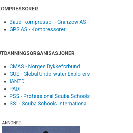
KOMPRESSORER
Bauer kompressor - Granzow AS
GPS AS - Kompressorer
UTDANNINGSORGANISASJONER
CMAS - Norges Dykkeforbund
GUE - Global Underwater Explorers
IANTD
PADI
PSS - Professional Scuba Schools
SSI - Scuba Schools International
ANNONSE: