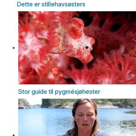
Dette er stillehavsøsters
Stor guide til pygmésjøhester