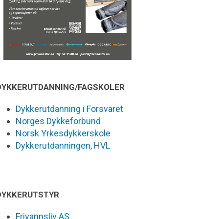
DYKKERUTDANNING/FAGSKOLER
Dykkerutdanning i Forsvaret
Norges Dykkeforbund
Norsk Yrkesdykkerskole
Dykkerutdanningen, HVL
DYKKERUTSTYR
Frivannsliv AS