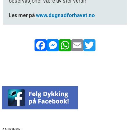
observasjoner være av stor verdi!
Les mer på
www.dugnadforhavet.no
Facebook
Messenger
WhatsApp
Email
Twitter
ANNONSE: