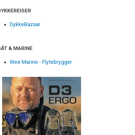
DYKKEREISER
DykkeBazaar
BÅT & MARINE
Wee Marine - Flytebrygger