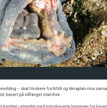
ewilding – skal forskere fra NIVA og Akvaplan-niva sama
it, basert på villfanget stamfisk.
 kapittel i arbeidet med naturbaserte løsninger for havet