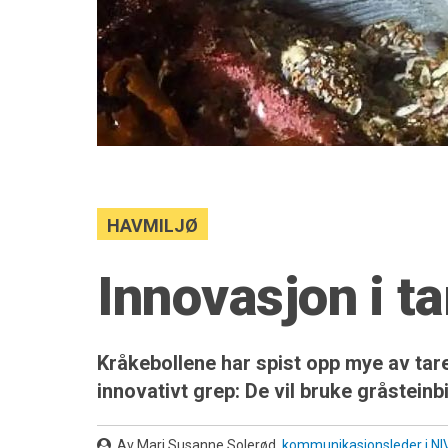
HAVMILJØ
Innovasjon i t
Kråkebollene har spist opp mye av tare
innovativt grep: De vil bruke gråsteinb
Av Mari Susanne Solerød,
kommunikasjonsleder i NI