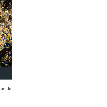
rbeide
: