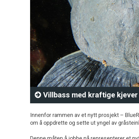
Villbass med kraftige kjever
Innenfor rammen av et nytt prosjekt – BlueR
om å oppdrette og sette ut yngel av gråsteinb
Denne måten å jobbe på representerer et nytt