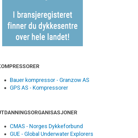
KOMPRESSORER
Bauer kompressor - Granzow AS
GPS AS - Kompressorer
UTDANNINGSORGANISASJONER
CMAS - Norges Dykkeforbund
GUE - Global Underwater Explorers