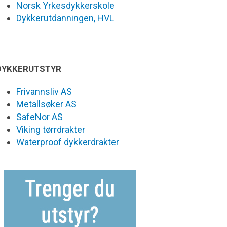
Norsk Yrkesdykkerskole
Dykkerutdanningen, HVL
DYKKERUTSTYR
Frivannsliv AS
Metallsøker AS
SafeNor AS
Viking tørrdrakter
Waterproof dykkerdrakter