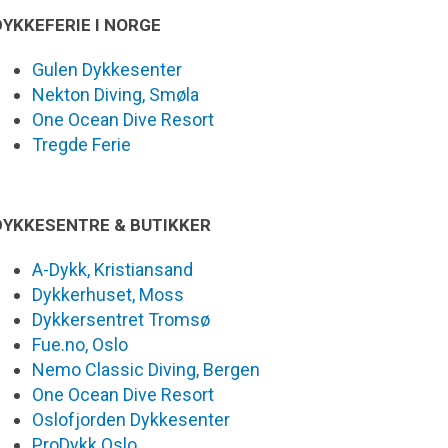
DYKKEFERIE I NORGE
Gulen Dykkesenter
Nekton Diving, Smøla
One Ocean Dive Resort
Tregde Ferie
DYKKESENTRE & BUTIKKER
A-Dykk, Kristiansand
Dykkerhuset, Moss
Dykkersentret Tromsø
Fue.no, Oslo
Nemo Classic Diving, Bergen
One Ocean Dive Resort
Oslofjorden Dykkesenter
ProDykk Oslo