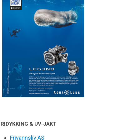
FRIDYKKING & UV-JAKT
Frivannsliv AS