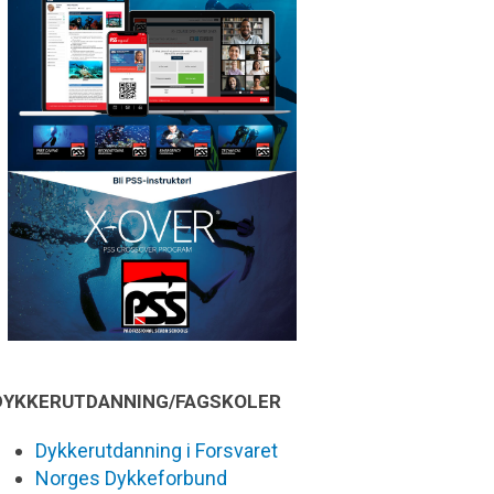
DYKKERUTDANNING/FAGSKOLER
Dykkerutdanning i Forsvaret
Norges Dykkeforbund