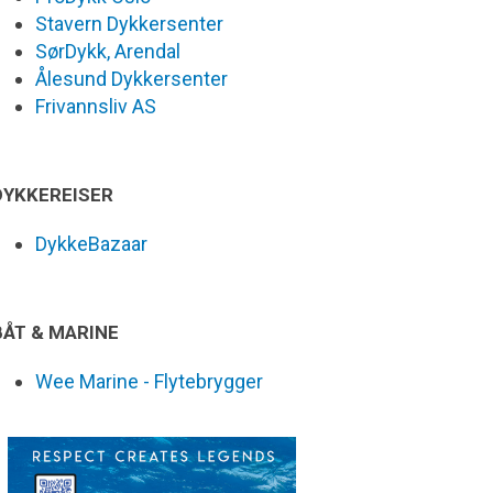
Stavern Dykkersenter
SørDykk, Arendal
Ålesund Dykkersenter
Frivannsliv AS
DYKKEREISER
DykkeBazaar
BÅT & MARINE
Wee Marine - Flytebrygger