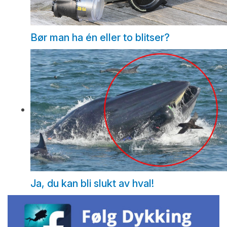
Bør man ha én eller to blitser?
Ja, du kan bli slukt av hval!