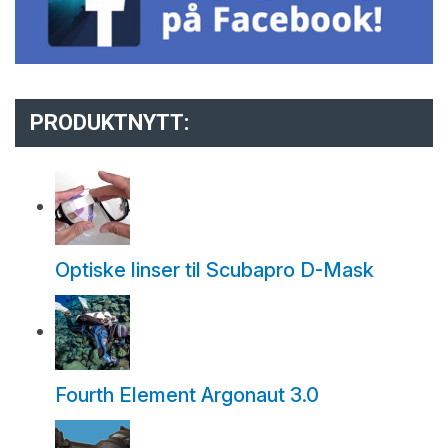
PRODUKTNYTT:
Optiske linser til Scubapro D-Mask
Fourth Element Argonaut 3.0