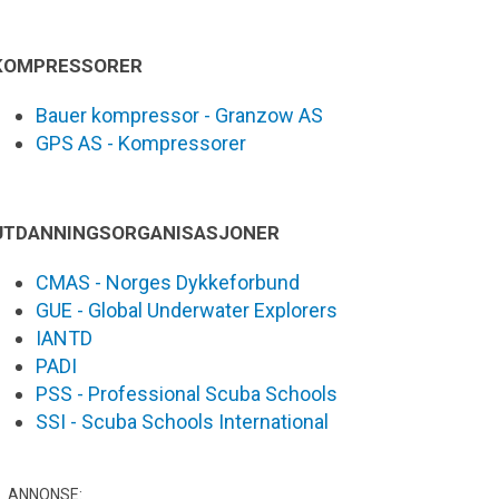
KOMPRESSORER
Bauer kompressor - Granzow AS
GPS AS - Kompressorer
UTDANNINGSORGANISASJONER
CMAS - Norges Dykkeforbund
GUE - Global Underwater Explorers
IANTD
PADI
PSS - Professional Scuba Schools
SSI - Scuba Schools International
ANNONSE: