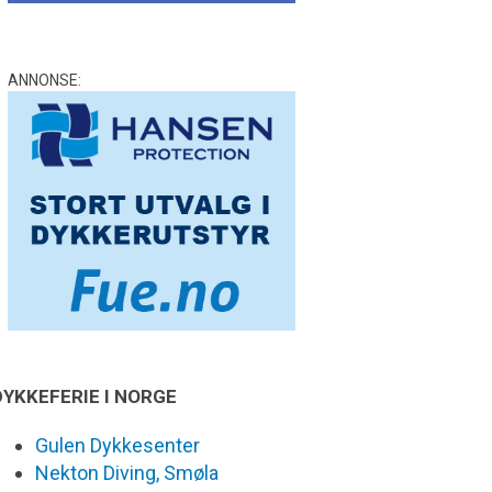
ANNONSE:
DYKKEFERIE I NORGE
Gulen Dykkesenter
Nekton Diving, Smøla