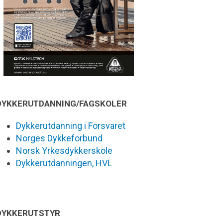
DYKKERUTDANNING/FAGSKOLER
Dykkerutdanning i Forsvaret
Norges Dykkeforbund
Norsk Yrkesdykkerskole
Dykkerutdanningen, HVL
DYKKERUTSTYR