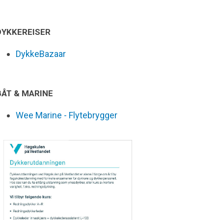
DYKKEREISER
DykkeBazaar
BÅT & MARINE
Wee Marine - Flytebrygger