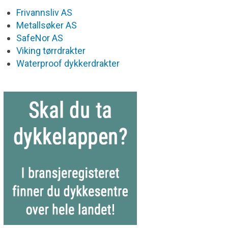
Frivannsliv AS
Metallsøker AS
SafeNor AS
Viking tørrdrakter
Waterproof dykkerdrakter